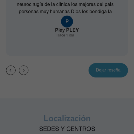
neurocirugía de la clínica los mejores del pais
personas muy humanas Dios los bendiga la
gloria para Dios que los uso a ustedes para que
P
mi esposa esté conmigo gracias en verdad
Pley PLEY
muchas gracias, Dios los bendiga a todos los
Hace 1 día
que trabajan en esta clínica desde las personas
del aseo vigilantes recepción hacen un exelente
trabajo con amor y dedicación personas
fundamentales Dios los bendiga
Dejar reseña
Localización
SEDES Y CENTROS