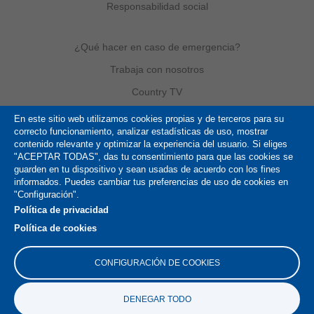
Responsabilidad social
¿Qué hacer en caso de emergencia?
Trabaja con nosotros
Country TV
En este sitio web utilizamos cookies propias y de terceros para su
correcto funcionamiento, analizar estadísticas de uso, mostrar
Política de Cookies
contenido relevante y optimizar la experiencia del usuario. Si eliges
"ACEPTAR TODAS", das tu consentimiento para que las cookies se
Términos y condiciones
guarden en tu dispositivo y sean usadas de acuerdo con los fines
informados. Puedes cambiar tus preferencias de uso de cookies en
Derechos de autor
"Configuración".
Mapa del sitio
Política de privacidad
Política de cookies
CONFIGURACIÓN DE COOKIES
DENEGAR TODO