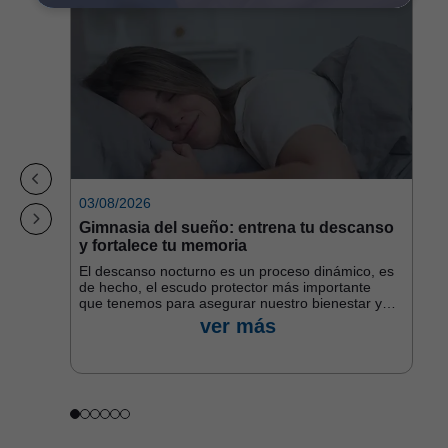
03/08/2026
3
jer
Gimnasia del sueño: entrena tu descanso
D
y fortalece tu memoria
p
v
El descanso nocturno es un proceso dinámico, es
de hecho, el escudo protector más importante
C
que tenemos para asegurar nuestro bienestar y
a
rendimiento cognitivo a lo largo de los años. Para
C
ver más
lograr sus beneficios, no solo importa la duración
r
del sueño, sino también su calidad, continuidad y
d
regularidad.
f
c
p
b