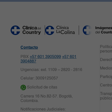
Políti
Contacto
person
PBX
+57 601 3905099
+57 601
Derech
3904887
Medio
Urgencias: ext. 1109 – 2820 - 2816
Partic
Celular: 3009125057
Centro
Solicitud de citas
Transp
Carrera 16 No.82-57. Bogotá,
públic
Colombia.
Notificaciones Judiciales: