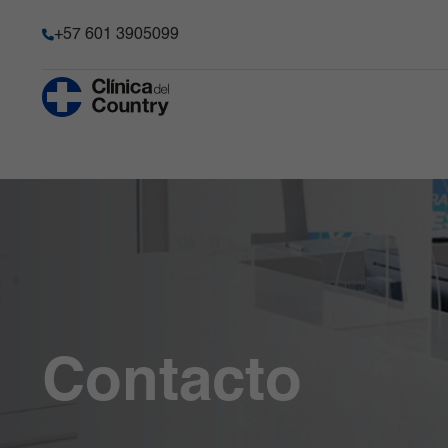
+57 601 3905099
Anestesia y Dolor Agudo
Historia
Hematología 
Progenitore
Chequeo Médico Ejecutivo Premium
Acreditación
Hospitalizaci
Cirugía Bariátrica y Metabólica
Transparencia y acceso a la
información pública
Imágenes Dia
Cirugía de Columna
Información de la entidad
Infectología
Cirugía robótica
Memoria de sostenibilidad
Laboratorio C
Gastroenterología
Reconocimientos y certificacio
Medicina Car
Ginecobstetricia
Solicitudes comité de Historia C
Medicina Int
Contacto