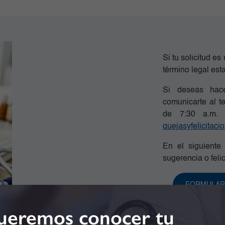
Si tu solicitud es
término legal est
Si deseas hace
comunicarte al t
de 7:30 a.m. 
quejasyfelicitac
En el siguiente 
sugerencia o felic
FORMULARI
eremos conocer tu