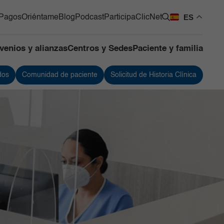
ES
Pagos
Oriéntame
Blog
Podcast
Participa
ClicNet
venios y alianzas
Centros y Sedes
Paciente y familia
dos
Comunidad de paciente
Solicitud de Historia Clínica
os Quirúrgicos
Urología
os de Apoyo
Vacunación
ntes
 de Mama y Tumores de
 Blandos
de Cuidado Crítico
lizado
as