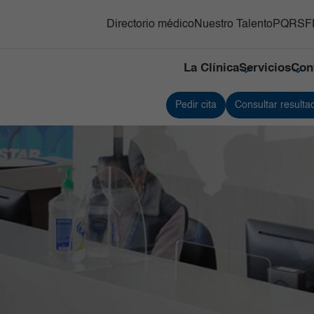
Directorio médico
Nuestro Talento
PQRSF
La Clínica
Servicios
Con
Pedir cita
Consultar resulta
y Trasplante de
Responsabilidad social
Medicina Nuclear e Imágenes
Servici
s Hematopoyéticos
Moleculares
Referenciación
Servici
ón Adultos
Neonatología
Contacto
Traspla
gnósticas del Country
Neurociencias
Nuestras cifras
Unidad
Oncología
Tejidos
línico y Patología
Ortopedia y Traumatología
Unidad 
Especia
nes
diovascular
Pediatría
Urgenci
línica
erna y Clínicas Médicas
Radiología e Imágenes Diagnósticas