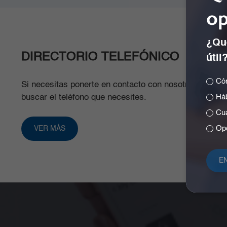
op
¿Qué
DIRECTORIO TELEFÓNICO
útil
Cóm
Si necesitas ponerte en contacto con nosotros, aquí 
Háb
buscar el teléfono que necesites.
Cuá
Opc
VER MÁS