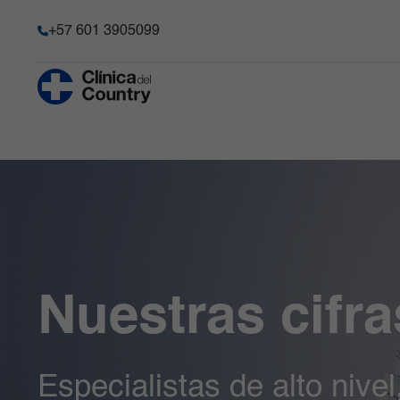
+57 601 3905099
Anestesia y Dolor Agudo
Historia
Hematología 
Progenitore
Chequeo Médico Ejecutivo Premium
Acreditación
Hospitalizaci
Cirugía Bariátrica y Metabólica
Transparencia y acceso a la
información pública
Imágenes Dia
Cirugía de Columna
Información de la entidad
Infectología
Cirugía robótica
Memoria de sostenibilidad
Laboratorio C
Gastroenterología
Reconocimientos y certificacio
Medicina Car
Ginecobstetricia
Nuestras cifra
Solicitudes comité de Historia C
Medicina Int
Especialistas de alto nive