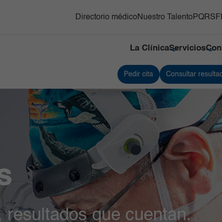
Directorio médico
Nuestro Talento
PQRSF
La Clínica
Servicios
Con
Pedir cita
Consultar resulta
y Trasplante de
Responsabilidad social
Medicina Nuclear e Imágenes
Servici
s Hematopoyéticos
Moleculares
Referenciación
Servici
ón Adultos
Neonatología
Contacto
Traspla
gnósticas del Country
Neurociencias
Nuestras cifras
Unidad
Oncología
Tejidos
línico y Patología
Ortopedia y Traumatología
Unidad 
Especia
nes
diovascular
Pediatría
s
Urgenci
línica
erna y Clínicas Médicas
Radiología e Imágenes Diagnósticas
l, resultados que cuentan.