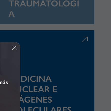
TRAUMATOLOGÍ
A
MEDICINA
 más
NUCLEAR E
IMÁGENES
MOLECULARES