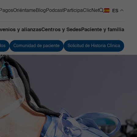
ES
Pagos
Oriéntame
Blog
Podcast
Participa
ClicNet
venios y alianzas
Centros y Sedes
Paciente y familia
dos
Comunidad de paciente
Solicitud de Historia Clínica
os Quirúrgicos
Urología
os de Apoyo
Vacunación
ntes
 de Mama y Tumores de
 Blandos
de Cuidado Crítico
lizado
as