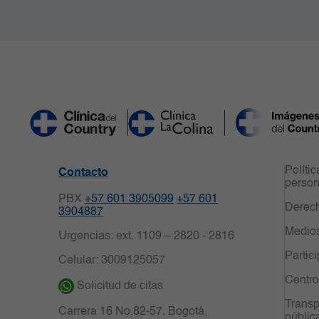
Políti
Contacto
person
PBX
+57 601 3905099
+57 601
Derech
3904887
Medio
Urgencias: ext. 1109 – 2820 - 2816
Partic
Celular: 3009125057
Centro
Solicitud de citas
Transp
Carrera 16 No.82-57. Bogotá,
públic