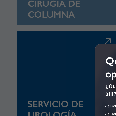
CIRUGÍA DE
COLUMNA
Qu
op
¿Qué
útil
SERVICIO DE
Cóm
UROLOGÍA
Háb