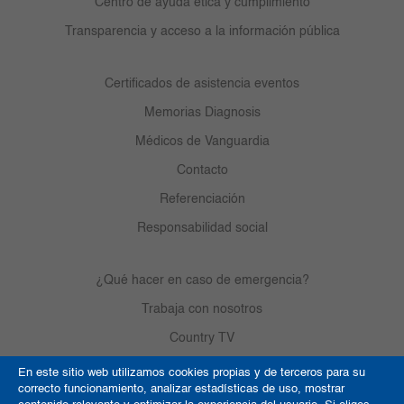
Centro de ayuda ética y cumplimiento
Transparencia y acceso a la información pública
Certificados de asistencia eventos
Memorias Diagnosis
Médicos de Vanguardia
Contacto
Referenciación
Responsabilidad social
¿Qué hacer en caso de emergencia?
Trabaja con nosotros
Country TV
En este sitio web utilizamos cookies propias y de terceros para su
correcto funcionamiento, analizar estadísticas de uso, mostrar
Política de Cookies