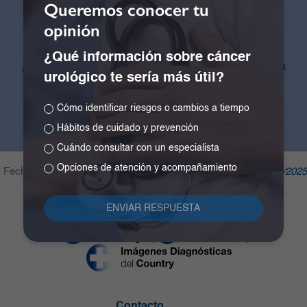
Queremos conocer tu
Califica tu experiencia en nuestra
opinión
página web
¿Qué información sobre cáncer
¡Ayúdanos a mejorar para crear una experiencia
urológico te sería más útil?
memorable!
Cómo identificar riesgos o cambios a tiempo
Hábitos de cuidado y prevención
Cuándo consultar con un especialista
Opciones de atención y acompañamiento
Fecha de publicación:
07/12/2023
Última modificación:
28/02/2025
Contacto