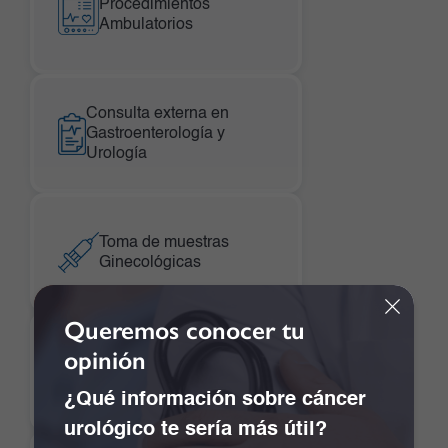
Procedimientos
Ambulatorios
Consulta externa en
Gastroenterología y
Urología
Toma de muestras
Ginecológicas
Queremos conocer tu
opinión
Cardiología
¿Qué información sobre cáncer
urológico te sería más útil?