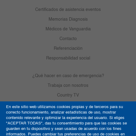
Certificados de asistencia eventos
Memorias Diagnosis
Médicos de Vanguardia
Contacto
Referenciación
Responsabilidad social
¿Qué hacer en caso de emergencia?
Trabaja con nosotros
Country TV
En este sitio web utilizamos cookies propias y de terceros para su
correcto funcionamiento, analizar estadísticas de uso, mostrar
Política de Cookies
contenido relevante y optimizar la experiencia del usuario. Si eliges
"ACEPTAR TODAS", das tu consentimiento para que las cookies se
Términos y condiciones
guarden en tu dispositivo y sean usadas de acuerdo con los fines
informados. Puedes cambiar tus preferencias de uso de cookies en
Derechos de autor