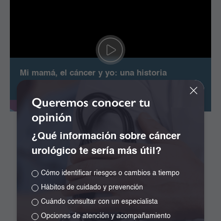
Mi mamá, el cáncer y yo: una historia
que transforma un diagnóstico en
esperanza y amor.
Queremos conocer tu
opinión
¿Qué información sobre cáncer
Contacto:
urológico te sería más útil?
Correo electrónico:
senocountry@gmail.com
Cómo identificar riesgos o cambios a tiempo
Hábitos de cuidado y prevención
Celulares:
Cuándo consultar con un especialista
Agendamiento de citas: 317 2652104 y
Opciones de atención y acompañamiento