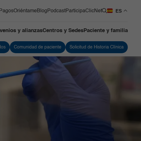
ES
Pagos
Oriéntame
Blog
Podcast
Participa
ClicNet
venios y alianzas
Centros y Sedes
Paciente y familia
dos
Comunidad de paciente
Solicitud de Historia Clínica
os Quirúrgicos
Urología
os de Apoyo
Vacunación
ntes
 de Mama y Tumores de
 Blandos
de Cuidado Crítico
lizado
as