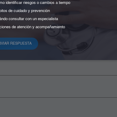
o identificar riesgos o cambios a tiempo
n que los procesos cumplan con los estándares internacional
itos de cuidado y prevención
ndo consultar con un especialista
iones de atención y acompañamiento