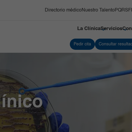
Directorio médico
Nuestro Talento
PQRSF
La Clínica
Servicios
Con
Pedir cita
Consultar resulta
y Trasplante de
Responsabilidad social
Medicina Nuclear e Imágenes
Servici
s Hematopoyéticos
Moleculares
Referenciación
Servici
ón Adultos
Neonatología
Contacto
Traspla
gnósticas del Country
Neurociencias
Nuestras cifras
Unidad
Oncología
Tejidos
línico y Patología
Ortopedia y Traumatología
Unidad 
Especia
nes
diovascular
Pediatría
ínico 
Urgenci
línica
erna y Clínicas Médicas
Radiología e Imágenes Diagnósticas