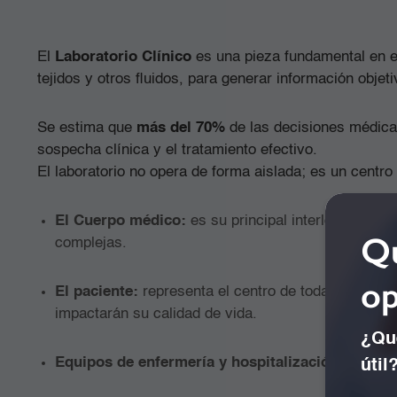
El
Laboratorio Clínico
es una pieza fundamental en el
tejidos y otros fluidos, para generar información obje
Se estima que
más del 70%
de las decisiones médicas 
sospecha clínica y el tratamiento efectivo.
El laboratorio no opera de forma aislada; es un centr
El Cuerpo médico:
es su principal interlocutor. E
Qu
complejas.
op
El paciente:
representa el centro de toda la operac
impactarán su calidad de vida.
¿Qué
Equipos de enfermería y hospitalización:
colabor
útil