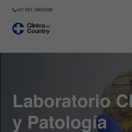
+57 601 3905099
Anestesia y Dolor Agudo
Historia
Hematología 
Progenitore
Chequeo Médico Ejecutivo Premium
Acreditación
Hospitalizaci
Cirugía Bariátrica y Metabólica
Transparencia y acceso a la
información pública
Imágenes Dia
Cirugía de Columna
Información de la entidad
Infectología
Cirugía robótica
Memoria de sostenibilidad
Laboratorio C
Gastroenterología
Reconocimientos y certificacio
Medicina Car
Laboratorio Cl
Ginecobstetricia
Solicitudes comité de Historia C
Medicina Int
y Patología