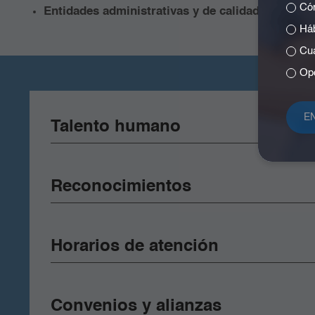
Cóm
Entidades administrativas y de calidad:
garantiza
Háb
Cuá
Opc
Talento humano
Reconocimientos
Horarios de atención
Convenios y alianzas