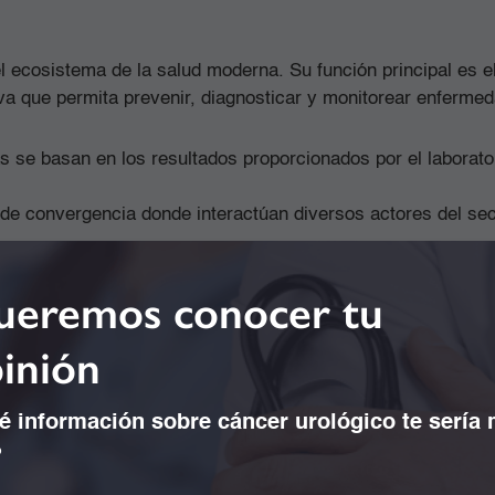
 ecosistema de la salud moderna. Su función principal es el
tiva que permita prevenir, diagnosticar y monitorear enferm
se basan en los resultados proporcionados por el laboratorio
o de convergencia donde interactúan diversos actores del sec
l laboratorio traduce las necesidades del médico en datos té
eremos conocer tu
inión
ión. La interacción va desde la fase pre-analítica (toma de 
 información sobre cáncer urológico te sería
an estrechamente en la recolección oportuna de muestras y 
?