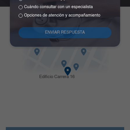
Cuándo consultar con un especialista
Servicio Cirugía Bariátrica y Metabólica
Opciones de atención y acompañamiento
Carrera 16 # 82-57
Edificio Carrera 16