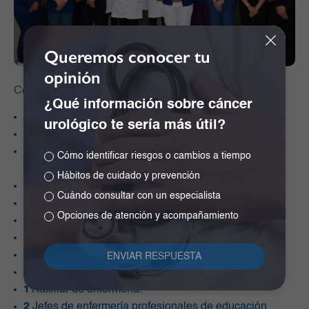
Queremos conocer tu
opinión
Contamos con un recurso humano que incluye:
¿Qué información sobre cáncer
1
Jefe de investigación y educación
urológico te sería más útil?
1
Coordinadora médica del Centro de Investigación
3
Médicos investigadores epidemiólogos / asesores
Cómo identificar riesgos o cambios a tiempo
metodológicos
Hábitos de cuidado y prevención
3
Coordinadoras de estudios clínicos
Cuándo consultar con un especialista
1
Química farmacéutica de investigación
Opciones de atención y acompañamiento
1
Bacterióloga de investigación
1
Jefe enfermera epidemióloga
1
Analista administrativo
2
Auxiliares administrativos
1
Auxiliar de enfermería.
2
Jefes de enfermería profesionales de educación