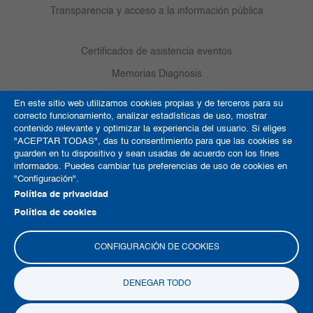
Transparencia y acceso a la información pública
Certificados de asistencia eventos
Memorias Diagnosis
Médicos de Vanguardia
En este sitio web utilizamos cookies propias y de terceros para su
correcto funcionamiento, analizar estadísticas de uso, mostrar
Contacto
contenido relevante y optimizar la experiencia del usuario. Si eliges
Referenciación
"ACEPTAR TODAS", das tu consentimiento para que las cookies se
guarden en tu dispositivo y sean usadas de acuerdo con los fines
Responsabilidad social
informados. Puedes cambiar tus preferencias de uso de cookies en
"Configuración".
Política de privacidad
¿Qué hacer en caso de emergencia?
Política de cookies
Trabaja con nosotros
CONFIGURACIÓN DE COOKIES
Country TV
DENEGAR TODO
Política de Cookies