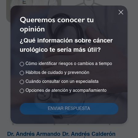
Queremos conocer tu
opinión
Dr. Álvaro Silva
Dr. Andrés Alberto
Ardila
Álvarez Tamayo
¿Qué información sobre cáncer
Cirugía de Columna
Cirugía General
urológico te sería más útil?
Cirugía de Cabeza y
Cuello
Cómo identificar riesgos o cambios a tiempo
Hábitos de cuidado y prevención
Cuándo consultar con un especialista
Opciones de atención y acompañamiento
Dr. Andrés Armando
Dr. Andrés Calderón