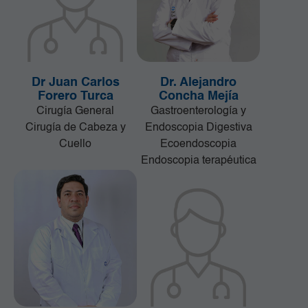
Ortopedia y Traumatología
Pediatría
Radiología e Imágenes Diagnósticas
Servicios Quirúrgicos
Dr Juan Carlos
Dr. Alejandro
Servicios de Apoyo
Forero Turca
Concha Mejía
Trasplantes
Cirugía General
Gastroenterología y
Unidad de Cuidado Crítico Especializado
Cirugía de Cabeza y
Endoscopia Digestiva
Unidad de Mama y Tumores de Tejidos Blandos
Cuello
Ecoendoscopia
Urgencias
Endoscopia terapéutica
Urología
Vacunación