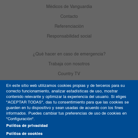
Médicos de Vanguardia
Contacto
Referenciación
Responsabilidad social
¿Qué hacer en caso de emergencia?
Trabaja con nosotros
Country TV
En este sitio web utilizamos cookies propias y de terceros para su
correcto funcionamiento, analizar estadísticas de uso, mostrar
Política de Cookies
contenido relevante y optimizar la experiencia del usuario. Si eliges
"ACEPTAR TODAS", das tu consentimiento para que las cookies se
Términos y condiciones
guarden en tu dispositivo y sean usadas de acuerdo con los fines
informados. Puedes cambiar tus preferencias de uso de cookies en
Derechos de autor
"Configuración".
Mapa del sitio
Política de privacidad
Política de cookies