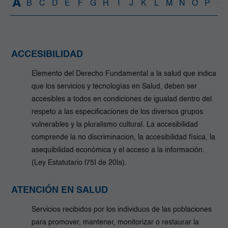
A
B
C
D
E
F
G
H
I
J
K
L
M
N
O
P
Q
ACCESIBILIDAD
Elemento del Derecho Fundamental a la salud que indica
que los servicios y tecnologías en Salud, deben ser
accesibles a todos en condiciones de igualad dentro del
respeto a las especificaciones de los diversos grupos
vulnerables y la pluralismo cultural. La accesibilidad
comprende la no discriminacion, la accesibilidad física, la
asequibilidad económica y el acceso a la información.
(Ley Estatutario l75I de 20Is).
ATENCIÓN EN SALUD
Servicios recibidos por los individuos de las poblaciones
para promover, mantener, monitorizar o restaurar la