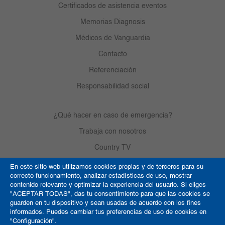
Certificados de asistencia eventos
Memorias Diagnosis
Médicos de Vanguardia
Contacto
Referenciación
Responsabilidad social
¿Qué hacer en caso de emergencia?
Trabaja con nosotros
Country TV
En este sitio web utilizamos cookies propias y de terceros para su
correcto funcionamiento, analizar estadísticas de uso, mostrar
Política de Cookies
contenido relevante y optimizar la experiencia del usuario. Si eliges
"ACEPTAR TODAS", das tu consentimiento para que las cookies se
Términos y condiciones
guarden en tu dispositivo y sean usadas de acuerdo con los fines
informados. Puedes cambiar tus preferencias de uso de cookies en
Derechos de autor
"Configuración".