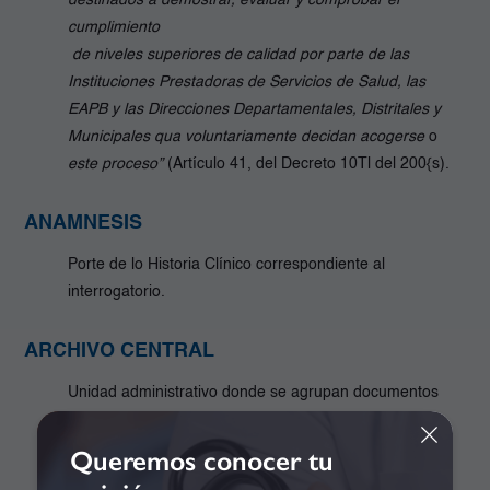
destinados a demostrar, evaluar y comprobar el
cumplimiento
de niveles superiores de calidad por parte de las
Instituciones Prestadoras de Servicios de Salud, las
EAPB y las Direcciones Departamentales, Distritales y
Municipales qua voluntariamente decidan acogerse
o
este proceso”
(Artículo 41, del Decreto 10Tl del 200{s).
ANAMNESIS
Porte de lo Historia Clínico correspondiente al
interrogatorio.
ARCHIVO CENTRAL
Unidad administrativo donde se agrupan documentos
transferidos o trasladados por los distintos archivos de
gestión de la entidad respectivo, una vez finalizado su
Queremos conocer tu
trámite, este sigue siendo vigente y con objeto de