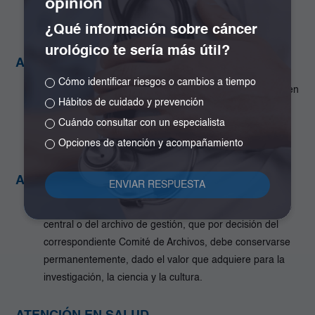
opinión
consulta por los propios Grupos y los particulares en
general.
¿Qué información sobre cáncer
urológico te sería más útil?
ARCHIVO DE GESTIÓN
Cómo identificar riesgos o cambios a tiempo
Aquel en el que se reúne la documentación en trámite en
Hábitos de cuidado y prevención
busca de solución a los asuntos iniciados, sometida a
Cuándo consultar con un especialista
continua utilización y consulta administrativa para las
mismas oficinas u otras que las soliciten.
Opciones de atención y acompañamiento
ARCHIVO HISTÓRICO
Aquel al cual se transfiere la documentación del archivo
central o del archivo de gestión, que por decisión del
correspondiente Comité de Archivos, debe conservarse
permanentemente, dado el valor que adquiere para la
investigación, la ciencia y la cultura.