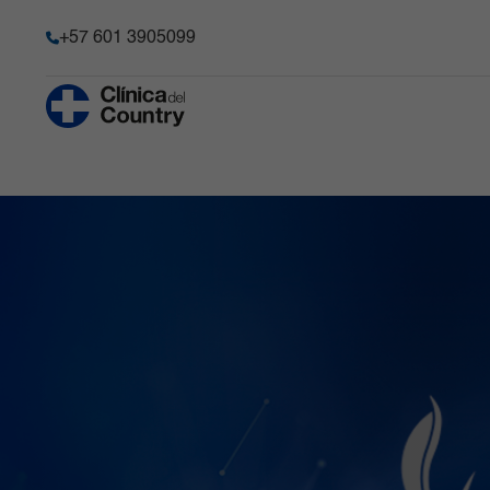
+57 601 3905099
Anestesia y Dolor Agudo
Historia
Hematología 
Progenitore
Chequeo Médico Ejecutivo Premium
Acreditación
Hospitalizaci
Cirugía Bariátrica y Metabólica
Transparencia y acceso a la
información pública
Imágenes Dia
Cirugía de Columna
Información de la entidad
Infectología
Cirugía robótica
Memoria de sostenibilidad
Laboratorio C
Gastroenterología
Reconocimientos y certificacio
Medicina Car
Ginecobstetricia
Solicitudes comité de Historia C
Medicina Int