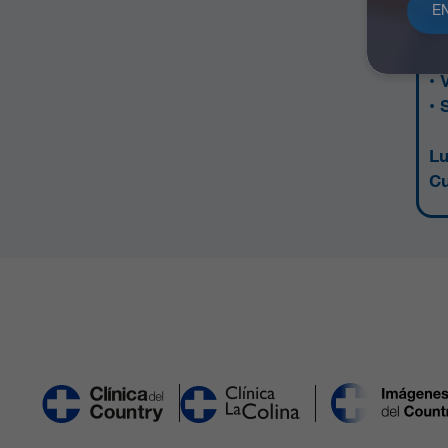
Fe
• 
• 
Lu
Cu