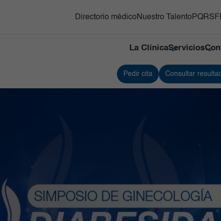
Directorio médico
Nuestro Talento
PQRSF
La Clínica
Servicios
Con
Pedir cita
Consultar resulta
y Trasplante de
Responsabilidad social
Medicina Nuclear e Imágenes
Servici
s Hematopoyéticos
Moleculares
Referenciación
Servici
ón Adultos
Neonatología
Contacto
Traspla
gnósticas del Country
Neurociencias
Nuestras cifras
Unidad
Oncología
Tejidos
línico y Patología
Ortopedia y Traumatología
Unidad 
Especia
nes
diovascular
Pediatría
Urgenci
línica
erna y Clínicas Médicas
Radiología e Imágenes Diagnósticas