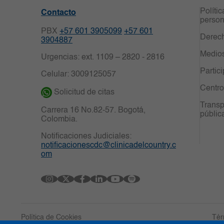
Políti
Contacto
person
PBX
+57 601 3905099
+57 601
Derech
3904887
Medio
Urgencias: ext. 1109 – 2820 - 2816
Partic
Celular: 3009125057
Centro
Solicitud de citas
Transp
Carrera 16 No.82-57. Bogotá,
públic
Colombia.
Notificaciones Judiciales:
notificacionescdc@clinicadelcountry.c
om
Política de Cookies
Tér