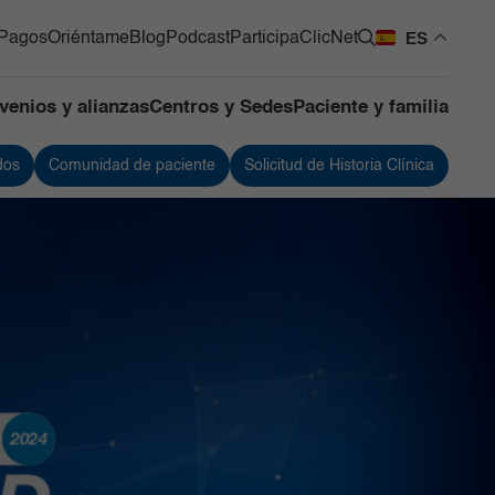
ES
Pagos
Oriéntame
Blog
Podcast
Participa
ClicNet
venios y alianzas
Centros y Sedes
Paciente y familia
dos
Comunidad de paciente
Solicitud de Historia Clínica
os Quirúrgicos
Urología
os de Apoyo
Vacunación
ntes
 de Mama y Tumores de
 Blandos
de Cuidado Crítico
lizado
as