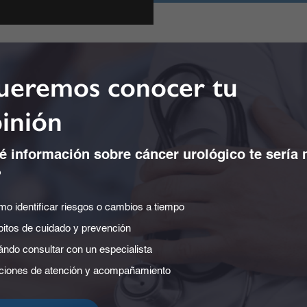
Inscripciones
eremos conocer tu
inión
 encuentro, donde juntos podremos profundizar nuestro enten
e para la salud de las mujeres. Esperamos contar con su par
 información sobre cáncer urológico te sería
lleno de aprendizaje.
?
Cupos limitados.
o identificar riesgos o cambios a tiempo
itos de cuidado y prevención
ndo consultar con un especialista
iones de atención y acompañamiento
pare la fecha.
Agéndese para este gran encuentro.