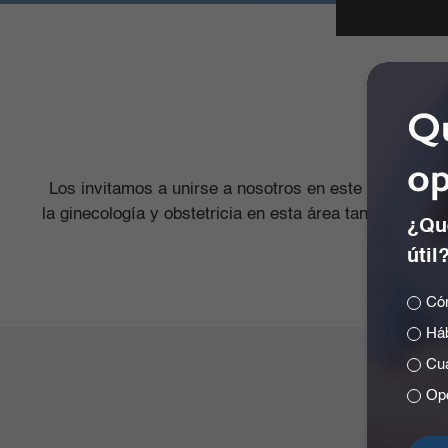
Qu
op
Los invitamos a unirse a nosotros en este importante
la ginecología y obstetricia en esta área tan relevant
¿Qué
útil
Cóm
Háb
Cuá
Opc
Se