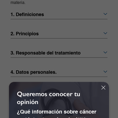
materia.
1. Definiciones
2. Principios
3. Responsable del tratamiento
4. Datos personales.
5. Tratamiento
Queremos conocer tu
opinión
6. Seguridad de la informacion
¿Qué información sobre cáncer