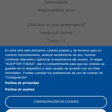
Referenciación
Responsabilidad social
¿Qué hacer en caso de emergencia?
Trabaja con nosotros
Country TV
En este sitio web utilizamos cookies propias y de terceros para su
correcto funcionamiento, analizar estadísticas de uso, mostrar
Política de Cookies
contenido relevante y optimizar la experiencia del usuario. Si eliges
"ACEPTAR TODAS", das tu consentimiento para que las cookies se
Términos y condiciones
guarden en tu dispositivo y sean usadas de acuerdo con los fines
informados. Puedes cambiar tus preferencias de uso de cookies en
Derechos de autor
"Configuración".
Mapa del sitio
Política de privacidad
Política de cookies
CONFIGURACIÓN DE COOKIES