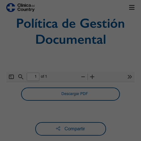
Política de Gestión
Documental
of 1
Toggle
Find
Zoom
Zoom
Tools
Sidebar
Out
In
Descargar PDF
Compartir