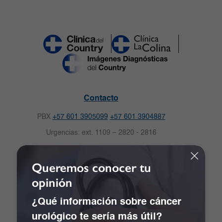
Contacto
PBX
+57 601 3905099
+57 601 3904887
Urgencias: ext. 1109 – 2820 - 2816
Celular: 3009125057
Queremos conocer tu
Solicitud de citas
opinión
Carrera 16 No.82-57. Bogotá, Colombia.
Notificaciones Judiciales:
¿Qué información sobre cáncer
notificacionescdc@clinicadelcountry.com
urológico te sería más útil?