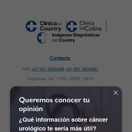
Contacto
PBX
+57 601 3905099
+57 601 3904887
Urgencias: ext. 1109 – 2820 - 2816
Celular: 3009125057
Queremos conocer tu
Solicitud de citas
opinión
Carrera 16 No.82-57. Bogotá, Colombia.
Notificaciones Judiciales:
¿Qué información sobre cáncer
notificacionescdc@clinicadelcountry.com
urológico te sería más útil?