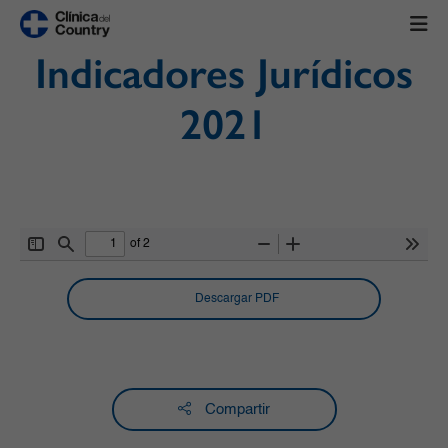
Indicadores Jurídicos
2021
of 2
Toggle
Find
Zoom
Zoom
Tools
Sidebar
Out
In
Descargar PDF
Compartir