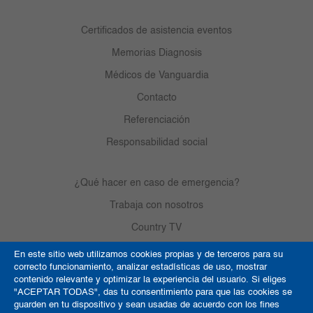
Certificados de asistencia eventos
Memorias Diagnosis
Médicos de Vanguardia
Contacto
Referenciación
Responsabilidad social
¿Qué hacer en caso de emergencia?
Trabaja con nosotros
Country TV
En este sitio web utilizamos cookies propias y de terceros para su
correcto funcionamiento, analizar estadísticas de uso, mostrar
Política de Cookies
contenido relevante y optimizar la experiencia del usuario. Si eliges
"ACEPTAR TODAS", das tu consentimiento para que las cookies se
Términos y condiciones
guarden en tu dispositivo y sean usadas de acuerdo con los fines