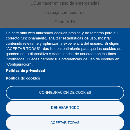
¿Qué hacer en caso de emergencia?
Trabaja con nosotros
Country TV
En este sitio web utilizamos cookies propias y de terceros para su
correcto funcionamiento, analizar estadísticas de uso, mostrar
Política de Cookies
contenido relevante y optimizar la experiencia del usuario. Si eliges
"ACEPTAR TODAS", das tu consentimiento para que las cookies se
Términos y condiciones
guarden en tu dispositivo y sean usadas de acuerdo con los fines
informados. Puedes cambiar tus preferencias de uso de cookies en
Derechos de autor
"Configuración".
Mapa del sitio
Política de privacidad
Política de cookies
CONFIGURACIÓN DE COOKIES
DENEGAR TODO
Copyright © 2026 Clínica del Country
ACEPTAR TODAS