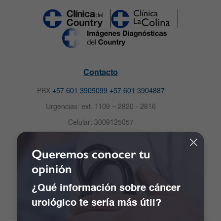
Contacto
PBX
+57 601 3905099
+57 601 3904887
Urgencias: ext. 1109 – 2820 - 2816
Celular: 3009125057
Solicitud de citas
Queremos conocer tu
Carrera 16 No.82-57. Bogotá, Colombia.
opinión
Notificaciones Judiciales:
notificacionescdc@clinicadelcountry.com
¿Qué información sobre cáncer
urológico te sería más útil?