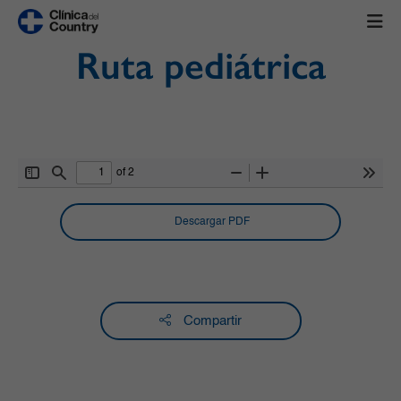
Ruta pediátrica
of 2
Toggle
Find
Zoom
Zoom
Tools
Sidebar
Out
In
Descargar PDF
Compartir