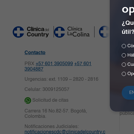
op
¿Qué
útil
Cóm
Políti
Contacto
Háb
person
PBX
+57 601 3905099
+57 601
Cuá
Derech
3904887
Opc
Medio
Urgencias: ext. 1109 – 2820 - 2816
Partic
Celular: 3009125057
Centro
Solicitud de citas
Transp
Carrera 16 No.82-57. Bogotá,
públic
Colombia.
Notificaciones Judiciales:
notificacionescdc@clinicadelcountry.c