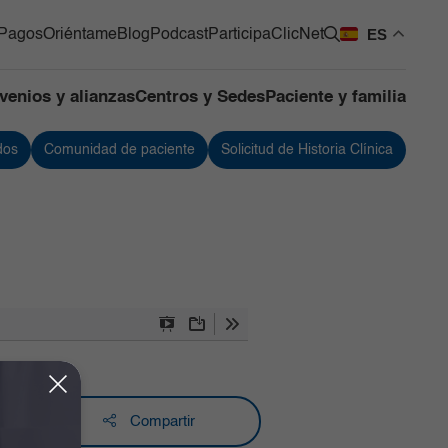
ES
Pagos
Oriéntame
Blog
Podcast
Participa
ClicNet
venios y alianzas
Centros y Sedes
Paciente y familia
dos
Comunidad de paciente
Solicitud de Historia Clínica
os Quirúrgicos
Urología
os de Apoyo
Vacunación
ntes
 de Mama y Tumores de
 Blandos
de Cuidado Crítico
lizado
Presentation
Download
Tools
as
Mode
Compartir