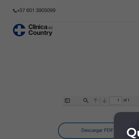
+57 601 3905099
Anestesia y Dolor Agudo
Historia
Hematología 
Progenitore
Chequeo Médico Ejecutivo Premium
Acreditación
Hospitalizaci
Cirugía Bariátrica y Metabólica
Transparencia y acceso a la
información pública
Imágenes Dia
Cirugía de Columna
Información de la entidad
Infectología
Cirugía robótica
Memoria de sostenibilidad
Laboratorio C
Gastroenterología
Reconocimientos y certificacio
Medicina Car
of 1
Ginecobstetricia
Toggle
Find
Previous
Next
Sidebar
Solicitudes comité de Historia C
Medicina Int
Qu
Descargar PDF