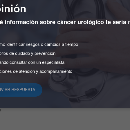
inión
 información sobre cáncer urológico te sería
?
o identificar riesgos o cambios a tiempo
ca de tratamiento de datos
Certificados de asistencia ev
itos de cuidado y prevención
ales y otros lineamientos
Memorias Diagnosis
ndo consultar con un especialista
os y deberes del paciente
Médicos de Vanguardia
iones de atención y acompañamiento
s de pago
Contacto
ipa
Referenciación
 de ayuda ética y cumplimiento
Responsabilidad social
arencia y acceso a la información
a