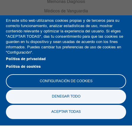
Memorias Diagnosis
Médicos de Vanguardia
Contacto
En este sitio web utilizamos cookies propias y de terceros para su
correcto funcionamiento, analizar estadísticas de uso, mostrar
Referenciación
contenido relevante y optimizar la experiencia del usuario. Si eliges
"ACEPTAR TODAS", das tu consentimiento para que las cookies se
Responsabilidad social
guarden en tu dispositivo y sean usadas de acuerdo con los fines
informados. Puedes cambiar tus preferencias de uso de cookies en
"Configuración".
¿Qué hacer en caso de emergencia?
Política de privacidad
Trabaja con nosotros
Política de cookies
Country TV
CONFIGURACIÓN DE COOKIES
Política de Cookies
DENEGAR TODO
Términos y condiciones
ACEPTAR TODAS
Derechos de autor
Mapa del sitio