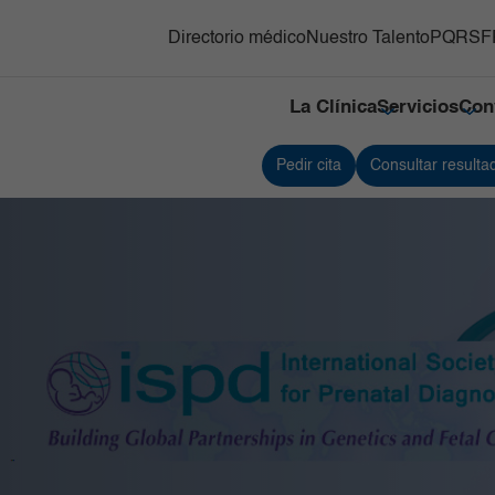
Directorio médico
Nuestro Talento
PQRSF
La Clínica
Servicios
Con
Pedir cita
Consultar resulta
y Trasplante de
Responsabilidad social
Medicina Nuclear e Imágenes
Servici
s Hematopoyéticos
Moleculares
Referenciación
Servici
ón Adultos
Neonatología
Contacto
Traspla
gnósticas del Country
Neurociencias
Nuestras cifras
Unidad
Oncología
Tejidos
línico y Patología
Ortopedia y Traumatología
Unidad 
Especia
nes
diovascular
Pediatría
Urgenci
línica
erna y Clínicas Médicas
Radiología e Imágenes Diagnósticas