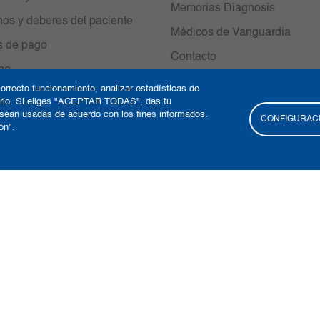
Memorias Diagnosis
os y deberes del paciente
Médicos de Vanguardia
s de pago
Contacto
ipa
Referenciación
orrecto funcionamiento, analizar estadísticas de
 de ayuda ética y cumplimiento
uario. Si eliges "ACEPTAR TODAS", das tu
Responsabilidad social
 sean usadas de acuerdo con los fines informados.
arencia y acceso a la información
CONFIGURACI
ón".
a
minos y condiciones
Derechos