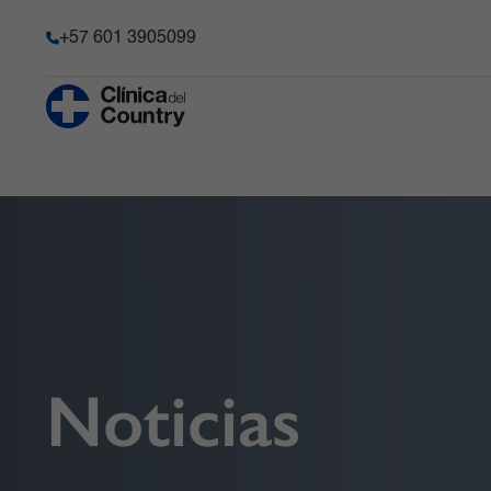
+57 601 3905099
Anestesia y Dolor Agudo
Historia
Hematología 
Progenitore
Chequeo Médico Ejecutivo Premium
Acreditación
Hospitalizaci
Cirugía Bariátrica y Metabólica
Transparencia y acceso a la
información pública
Imágenes Dia
Cirugía de Columna
Información de la entidad
Infectología
Cirugía robótica
Memoria de sostenibilidad
Laboratorio C
Gastroenterología
Reconocimientos y certificacio
Medicina Car
Ginecobstetricia
Solicitudes comité de Historia C
Medicina Int
Noticias