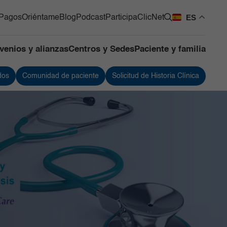
ES
Pagos
Oriéntame
Blog
Podcast
Participa
ClicNet
venios y alianzas
Centros y Sedes
Paciente y familia
dos
Comunidad de paciente
Solicitud de Historia Clínica
os Quirúrgicos
Urología
os de Apoyo
Vacunación
ntes
 de Mama y Tumores de
 Blandos
de Cuidado Crítico
lizado
as