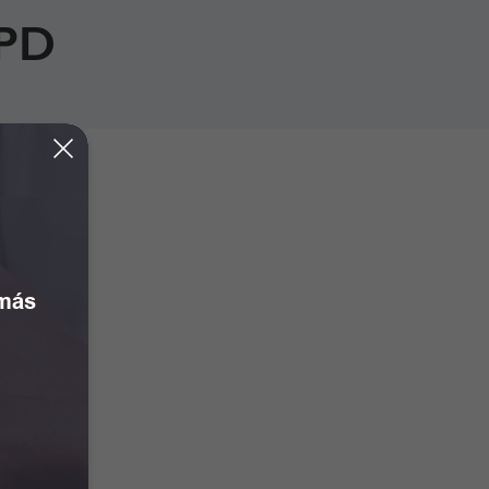
SPD
 más