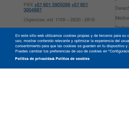
PBX
+57 601 3905099
+57 601
Derech
3904887
Medio
Urgencias: ext. 1109 – 2820 - 2816
Partic
Celular: 3009125057
En este sitio web utilizamos cookies propias y de terceros para su c
Centro
Solicitud de citas
uso, mostrar contenido relevante y optimizar la experiencia del us
consentimiento para que las cookies se guarden en tu dispositivo y
Transp
Carrera 16 No.82-57. Bogotá,
Puedes cambiar tus preferencias de uso de cookies en "Configuraci
públic
Colombia.
Política de privacidad
Política de cookies
Notificaciones Judiciales:
notificacionescdc@clinicadelcountry.c
om
Política de Cookies
Tér