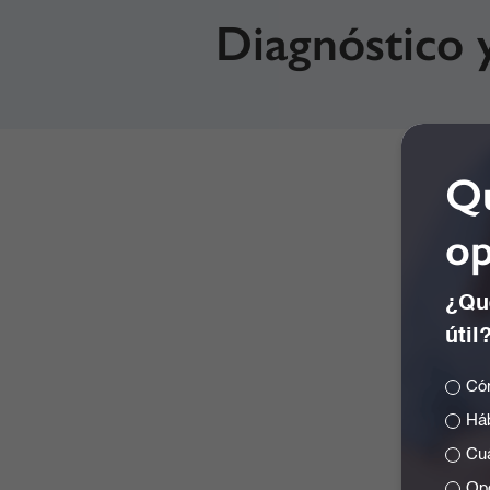
Diagnóstico 
Qu
op
¿Qué
útil
Cóm
Háb
Cuá
Opc