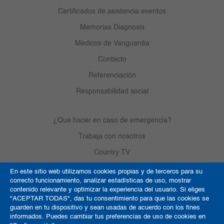
Certificados de asistencia eventos
Memorias Diagnosis
Médicos de Vanguardia
Contacto
Referenciación
Responsabilidad social
¿Qué hacer en caso de emergencia?
Trabaja con nosotros
Country TV
En este sitio web utilizamos cookies propias y de terceros para su
correcto funcionamiento, analizar estadísticas de uso, mostrar
Política de Cookies
contenido relevante y optimizar la experiencia del usuario. Si eliges
"ACEPTAR TODAS", das tu consentimiento para que las cookies se
Términos y condiciones
guarden en tu dispositivo y sean usadas de acuerdo con los fines
informados. Puedes cambiar tus preferencias de uso de cookies en
Derechos de autor