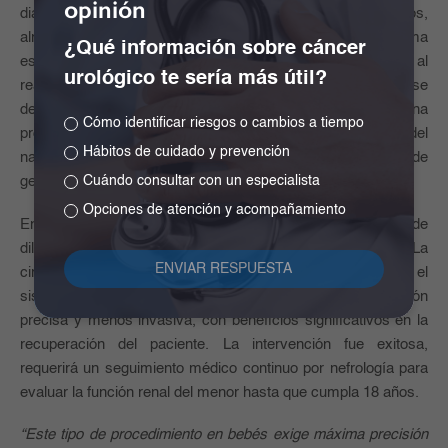
opinión
diagnósticos prenatales. En la mayoría de los casos,
alrededor del 80%, la hidronefrosis se resuelve de forma
¿Qué información sobre cáncer
espontánea durante el embarazo o se evidencia su mejoría, al
urológico te sería más útil?
realizar una primera ecografía posnatal. Sin embargo, si se
detecta en el segundo trimestre del embarazo, hay una
Cómo identificar riesgos o cambios a tiempo
probabilidad de hasta el 80% de que persista después del
Hábitos de cuidado y prevención
nacimiento. Cuando se identifica en el tercer trimestre de
Cuándo consultar con un especialista
gestación, suele requerir intervención especializada.
Opciones de atención y acompañamiento
En este caso, tras una valoración cuidadosa del grado de
dilatación, se determinó que el bebé debía ser intervenido. La
cirugía, realizada el 29 de mayo, fue llevada a cabo con el
sistema robótico da Vinci Xi, lo que permitió una intervención
precisa y menos invasiva, con beneficios significativos en la
recuperación del paciente. La intervención fue exitosa,
requerirá un seguimiento médico continuo por nefrología para
evaluar la función renal del menor hasta que cumpla 18 años.
“Este tipo de procedimiento en bebés exige máxima precisión