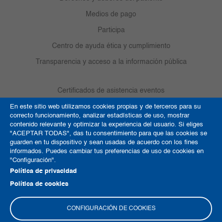
Medios de pago
Participa
Centro de ayuda ética y cumplimiento
Transparencia y acceso a la información pública
Certificados de asistencia eventos
Memorias Diagnosis
En este sitio web utilizamos cookies propias y de terceros para su
correcto funcionamiento, analizar estadísticas de uso, mostrar
Médicos de Vanguardia
contenido relevante y optimizar la experiencia del usuario. Si eliges
"ACEPTAR TODAS", das tu consentimiento para que las cookies se
Contacto
guarden en tu dispositivo y sean usadas de acuerdo con los fines
informados. Puedes cambiar tus preferencias de uso de cookies en
Referenciación
"Configuración".
Responsabilidad social
Política de privacidad
Política de cookies
¿Qué hacer en caso de emergencia?
CONFIGURACIÓN DE COOKIES
Trabaja con nosotros