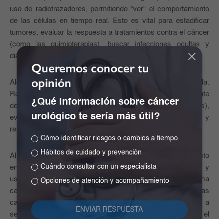
uso de radiotrazadores, permitiendo "ver" el comportamiento
de las células en tiempo real. Esto es vital para estadificar
tumores, evaluar la respuesta a tratamientos contra el cáncer
(como las quimioterapias), buscar infecciones ocultas y
diagnosticar enfermedades neurodegenerativas complejas.
Queremos conocer tu
opinión
Alcanzar la certificación de la EANM no es una tarea sencilla.
Requiere someter los equipos a pruebas extremadamente
¿Qué información sobre cáncer
detalladas mediante "maniquíes" (simuladores físicos),
urológico te sería más útil?
evaluando estándares altísimos de radiación, sensibilidad y
resolución de la imagen.
Cómo identificar riesgos o cambios a tiempo
Hábitos de cuidado y prevención
Al respecto, el Dr. Cortés es enfático sobre el impacto directo
Cuándo consultar con un especialista
en los pacientes: "Esto le garantiza a nuestros pacientes y
usuarios que estamos realizando un estudio de altísima
Opciones de atención y acompañamiento
calidad, un estudio muy detallado que tiene todas las
características de alto nivel. Con lo cual, los hallazgos van a
ser mucho más claros, mucho más contundentes y el