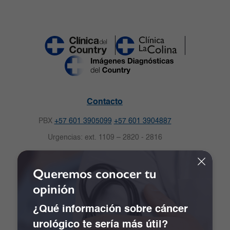
Contacto
PBX
+57 601 3905099
+57 601 3904887
Urgencias: ext. 1109 – 2820 - 2816
Celular: 3009125057
Queremos conocer tu
Solicitud de citas
opinión
Carrera 16 No.82-57. Bogotá, Colombia.
Notificaciones Judiciales:
¿Qué información sobre cáncer
notificacionescdc@clinicadelcountry.com
urológico te sería más útil?