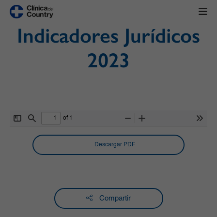
Indicadores Jurídicos
2023
of 1
Toggle
Find
Zoom
Zoom
Tools
Sidebar
Out
In
Descargar PDF
Compartir