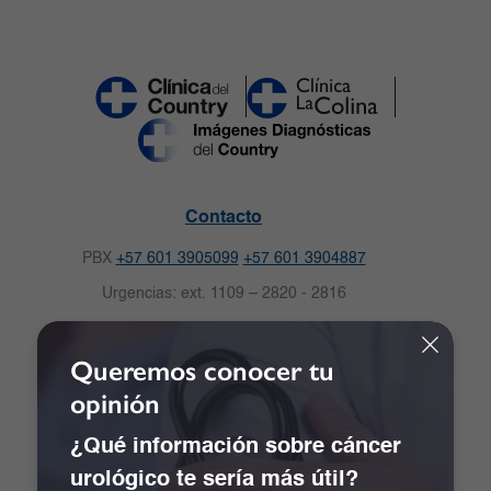
Contacto
PBX
+57 601 3905099
+57 601 3904887
Urgencias: ext. 1109 – 2820 - 2816
Celular: 3009125057
Queremos conocer tu
Solicitud de citas
opinión
Carrera 16 No.82-57. Bogotá, Colombia.
Notificaciones Judiciales:
¿Qué información sobre cáncer
notificacionescdc@clinicadelcountry.com
urológico te sería más útil?