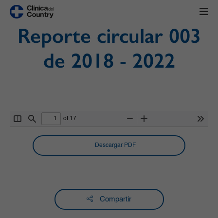
Reporte circular 003
de 2018 - 2022
of 17
Toggle
Find
Zoom
Zoom
Tools
Sidebar
Out
In
Descargar PDF
Compartir