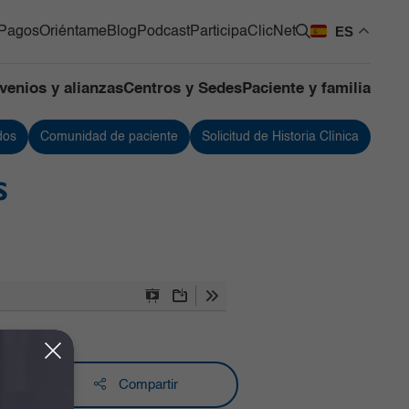
ES
Pagos
Oriéntame
Blog
Podcast
Participa
ClicNet
venios y alianzas
Centros y Sedes
Paciente y familia
dos
Comunidad de paciente
Solicitud de Historia Clínica
os Quirúrgicos
Urología
s
os de Apoyo
Vacunación
ntes
 de Mama y Tumores de
 Blandos
de Cuidado Crítico
lizado
Presentation
Download
Tools
as
Mode
Compartir