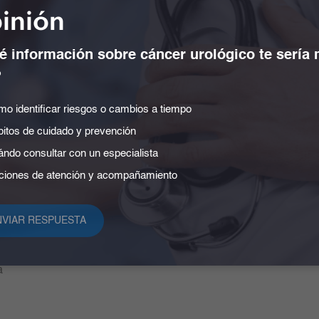
inión
 información sobre cáncer urológico te sería
?
o identificar riesgos o cambios a tiempo
ca de tratamiento de datos
Certificados de asistencia ev
itos de cuidado y prevención
ales y otros lineamientos
Memorias Diagnosis
ndo consultar con un especialista
os y deberes del paciente
Médicos de Vanguardia
iones de atención y acompañamiento
s de pago
Contacto
ipa
Referenciación
 de ayuda ética y cumplimiento
Responsabilidad social
arencia y acceso a la información
a