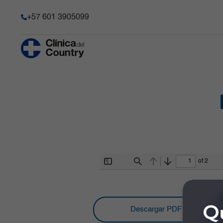
+57 601 3905099
Anestesia y Dolor Agudo
Historia
Hematología 
Progenitore
Chequeo Médico Ejecutivo Premium
Acreditación
Hospitalizaci
Cirugía Bariátrica y Metabólica
Transparencia y acceso a la
información pública
Imágenes Dia
Cirugía de Columna
Información de la entidad
Infectología
Cirugía robótica
Memoria de sostenibilidad
Laboratorio C
Gastroenterología
Reconocimientos y certificacio
Medicina Car
of 2
Ginecobstetricia
Toggle
Find
Previous
Next
Sidebar
Solicitudes comité de Historia C
Medicina Int
Qu
Descargar PDF