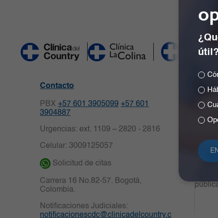
op
¿Qué
útil
Cóm
Políti
Contacto
Háb
person
PBX
+57 601 3905099
+57 601
Cuá
Derech
3904887
Opc
Medio
Urgencias: ext. 1109 – 2820 - 2816
Partic
Celular: 3009125057
Centro
Solicitud de citas
Transp
Carrera 16 No.82-57. Bogotá,
públic
Colombia.
Notificaciones Judiciales:
notificacionescdc@clinicadelcountry.c