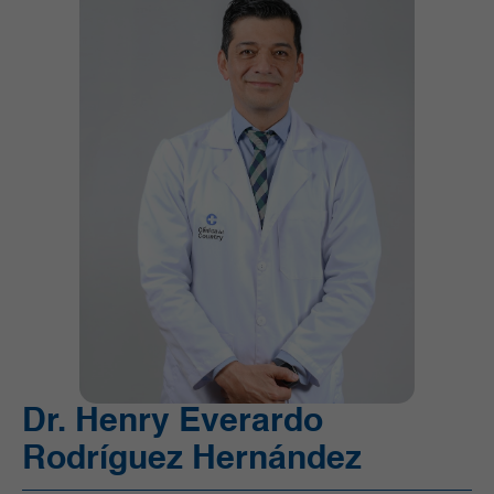
Ortopedia y Traumatología
Pediatría
Radiología e Imágenes Diagnósticas
Servicios Quirúrgicos
Servicios de Apoyo
Trasplantes
Unidad de Cuidado Crítico Especializado
Unidad de Mama y Tumores de Tejidos Blandos
Urgencias
Urología
Vacunación
Dr. Henry Everardo
Rodríguez Hernández