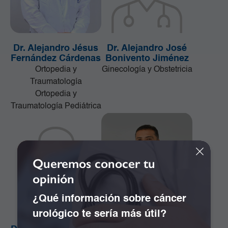
Dr. Alejandro Jésus
Dr. Alejandro José
Fernández Cárdenas
Bonivento Jiménez
Ortopedia y
Ginecología y Obstetricia
Traumatología
Ortopedia y
Traumatología Pediátrica
Queremos conocer tu
opinión
¿Qué información sobre cáncer
urológico te sería más útil?