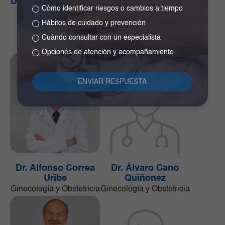
Dr. Alejandro Orozco
Dr. Alejandro Ramos
Cómo identificar riesgos o cambios a tiempo
Plazas
Girón
Cirugía de la Mama y
Especialista en
Hábitos de cuidado y prevención
Tumores de Tejidos
Neurocirugía
Cuándo consultar con un especialista
Blandos
Opciones de atención y acompañamiento
Dr. Alfonso Correa
Dr. Álvaro Cano
Uribe
Quiñonez
Ginecología y Obstetricia
Ginecología y Obstetricia