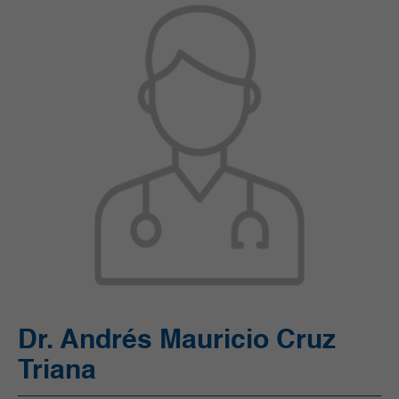
Ortopedia y Traumatología
Pediatría
Radiología e Imágenes Diagnósticas
Servicios Quirúrgicos
Servicios de Apoyo
Trasplantes
Unidad de Cuidado Crítico Especializado
Unidad de Mama y Tumores de Tejidos Blandos
Urgencias
Urología
Vacunación
Dr. Andrés Mauricio Cruz
Triana