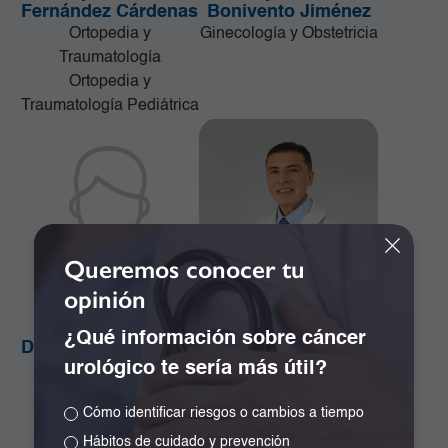
Fernández Cárdenas
Bonivento Jiménez
Ortopedia y
Ginecología y Obstetricia
Traumatología
Ortopedia y
Traumatología Pediátrica
Queremos conocer tu
opinión
¿Qué información sobre cáncer
Dr. Alejandro Orozco
Dr. Alejandro Ramos
urológico te sería más útil?
Plazas
Girón
Cirugía de la Mama y
Especialista en
Cómo identificar riesgos o cambios a tiempo
Tumores de Tejidos
Neurocirugía
Blandos
Hábitos de cuidado y prevención