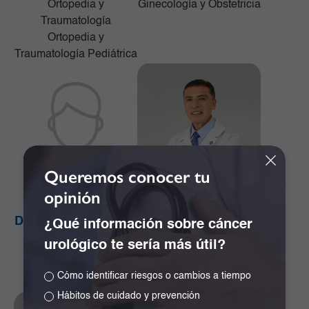
Ortopedia y
Ginecología y Obstetricia
Traumatología
Ortopedia y
Traumatología Pediátrica
Queremos conocer tu
opinión
Dr. Alejandro Orozco
Dr. Alejandro Ramos
¿Qué información sobre cáncer
Plazas
Girón
urológico te sería más útil?
Cirugía de la Mama y
Especialista en
Tumores de Tejidos
Neurocirugía
Cómo identificar riesgos o cambios a tiempo
Blandos
Hábitos de cuidado y prevención