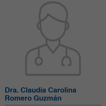
Ortopedia y Traumatología
Pediatría
Radiología e Imágenes Diagnósticas
Servicios Quirúrgicos
Servicios de Apoyo
Trasplantes
Unidad de Cuidado Crítico Especializado
Unidad de Mama y Tumores de Tejidos Blandos
Urgencias
Urología
Vacunación
Dra. Claudia Carolina
Romero Guzmán