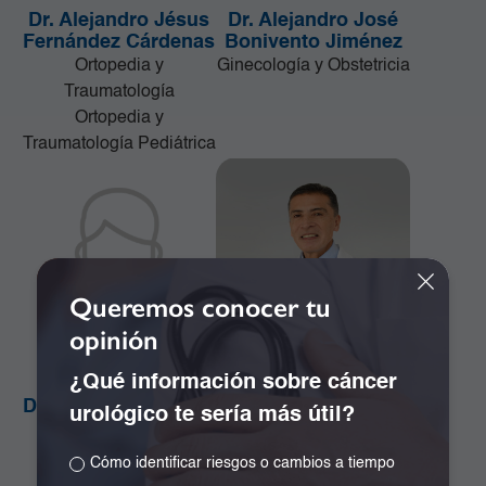
Dr. Alejandro Jésus
Dr. Alejandro José
Fernández Cárdenas
Bonivento Jiménez
Ortopedia y
Ginecología y Obstetricia
Traumatología
Ortopedia y
Traumatología Pediátrica
Queremos conocer tu
opinión
¿Qué información sobre cáncer
Dr. Alejandro Orozco
Dr. Alejandro Ramos
urológico te sería más útil?
Plazas
Girón
Cirugía de la Mama y
Especialista en
Cómo identificar riesgos o cambios a tiempo
Tumores de Tejidos
Neurocirugía