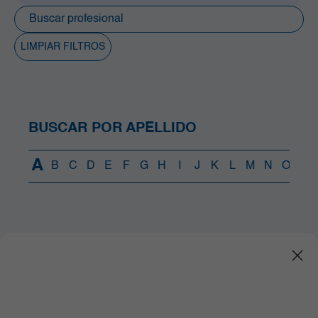
Anestesia y Dolor Agudo
Cirugía Bariátrica y Metabólica
LIMPIAR FILTROS
Cirugía de Columna
Cirugía robótica
Clínica Día
Gastroenterología
Ginecobstetricia
BUSCAR POR APELLIDO
Hematología y Trasplante de Progenitores
Hematopoyéticos
A
B
C
D
E
F
G
H
I
J
K
L
M
N
O
P
Hospitalización Adultos
Infectología
Laboratorio Clínico y Patología
Medicina Cardiovascular
Medicina Interna y Clínicas Médicas
Medicina Nuclear e Imágenes Moleculares
Neonatología
Neurociencias
Oncología