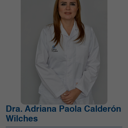
Ortopedia y Traumatología
Pediatría
Radiología e Imágenes Diagnósticas
Servicios Quirúrgicos
Servicios de Apoyo
Trasplantes
Unidad de Cuidado Crítico Especializado
Unidad de Mama y Tumores de Tejidos Blandos
Urgencias
Urología
Vacunación
Dra. Adriana Paola Calderón
Wilches