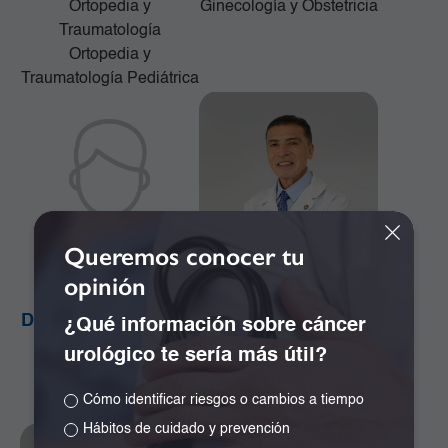
Ortopedia y
Ginecología y Obstetricia
Traumatología
Ortopedia y
Traumatología Pediátrica
Queremos conocer tu
opinión
Dr. Alejandro Orozco
Dr. Alejandro Ramos
¿Qué información sobre cáncer
Plazas
Girón
urológico te sería más útil?
Cirugía de la Mama y
Especialista en
Tumores de Tejidos
Neurocirugía
Cómo identificar riesgos o cambios a tiempo
Blandos
Hábitos de cuidado y prevención