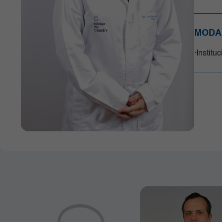
Neurociencias
Oncología
MODA
Ortopedia y Traumatología
Pediatría
Institu
Radiología e Imágenes Diagnósticas
Servicios Quirúrgicos
Servicios de Apoyo
Trasplantes
Unidad de Cuidado Crítico
Especializado
Unidad de Mama y Tumores de
Tejidos Blandos
Urgencias
Urología
Vacunación