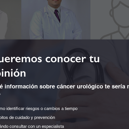
eremos conocer tu
inión
ha Mejía
Dr. Alejandro Jésus
Dr. Alejandro J
 información sobre cáncer urológico te sería
ndoscopia
Fernández Cárdenas
Jimé
Ortopedia y Traumatología
Ginecología y 
?
ia
Ortopedia y Traumatología
utica
o identificar riesgos o cambios a tiempo
Pediátrica
itos de cuidado y prevención
ndo consultar con un especialista