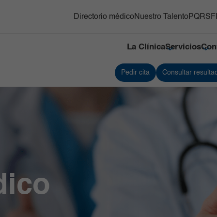
Directorio médico
Nuestro Talento
PQRSF
La Clínica
Servicios
Con
Pedir cita
Consultar resulta
y Trasplante de
Responsabilidad social
Medicina Nuclear e Imágenes
Servici
s Hematopoyéticos
Moleculares
Referenciación
Servici
ón Adultos
Neonatología
Contacto
Traspla
gnósticas del Country
Neurociencias
Nuestras cifras
Unidad
Oncología
Tejidos
línico y Patología
Ortopedia y Traumatología
Unidad 
Especia
nes
diovascular
Pediatría
Urgenci
línica
erna y Clínicas Médicas
Radiología e Imágenes Diagnósticas
dico