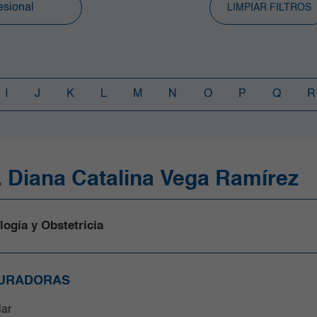
LIMPIAR FILTROS
I
J
K
L
M
N
O
P
Q
R
. Diana Catalina Vega Ramírez
logía y Obstetricia
URADORAS
lar