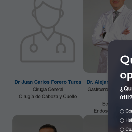
Qu
op
Dr Juan Carlos Forero Turca
Dr. Alejandro Conc
¿Qué
Cirugía General
Gastroenterología y E
Cirugía de Cabeza y Cuello
Digestiva
útil
Ecoendoscop
Endoscopia terapé
Cóm
Háb
Cuá