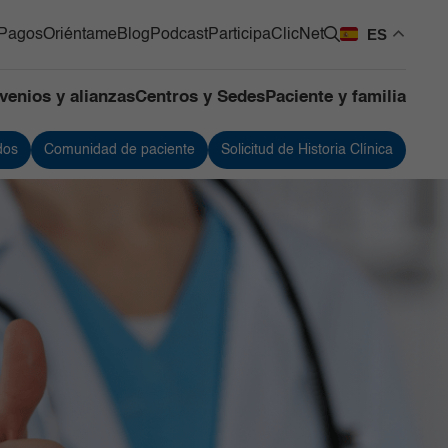
ES
Pagos
Oriéntame
Blog
Podcast
Participa
ClicNet
venios y alianzas
Centros y Sedes
Paciente y familia
dos
Comunidad de paciente
Solicitud de Historia Clínica
os Quirúrgicos
Urología
os de Apoyo
Vacunación
ntes
 de Mama y Tumores de
 Blandos
de Cuidado Crítico
lizado
as