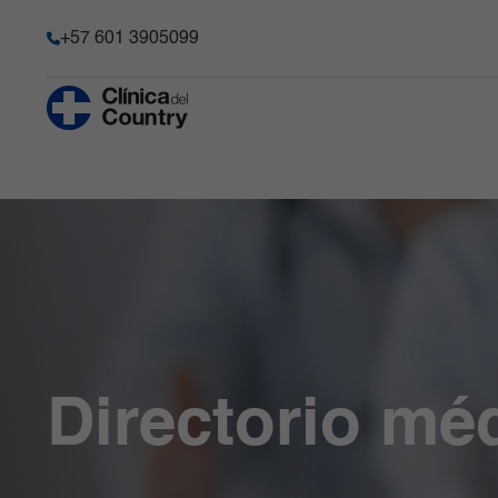
+57 601 3905099
Anestesia y Dolor Agudo
Historia
Hematología 
Progenitore
Chequeo Médico Ejecutivo Premium
Acreditación
Hospitalizaci
Cirugía Bariátrica y Metabólica
Transparencia y acceso a la
información pública
Imágenes Dia
Cirugía de Columna
Información de la entidad
Infectología
Cirugía robótica
Memoria de sostenibilidad
Laboratorio C
Gastroenterología
Reconocimientos y certificacio
Medicina Car
Ginecobstetricia
Solicitudes comité de Historia C
Medicina Int
Directorio mé