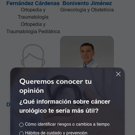
Fernández Cárdenas
Bonivento Jiménez
Ortopedia y
Ginecología y Obstetricia
Traumatología
Ortopedia y
Traumatología Pediátrica
Queremos conocer tu
opinión
¿Qué información sobre cáncer
Dr. Alejandro Orozco
Dr. Alejandro Ramos
urológico te sería más útil?
Plazas
Girón
Cirugía de la Mama y
Especialista en
Cómo identificar riesgos o cambios a tiempo
Tumores de Tejidos
Neurocirugía
Blandos
Hábitos de cuidado y prevención