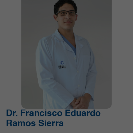
Ortopedia y Traumatología
Pediatría
Radiología e Imágenes Diagnósticas
Servicios Quirúrgicos
Servicios de Apoyo
Trasplantes
Unidad de Cuidado Crítico Especializado
Unidad de Mama y Tumores de Tejidos Blandos
Urgencias
Urología
Vacunación
Dr. Francisco Eduardo
Ramos Sierra