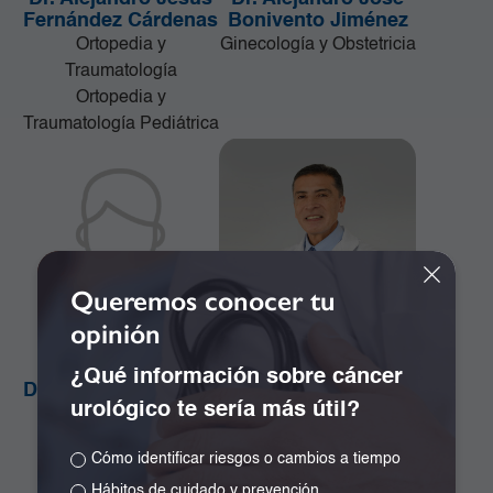
Fernández Cárdenas
Bonivento Jiménez
Ortopedia y
Ginecología y Obstetricia
Traumatología
Ortopedia y
Traumatología Pediátrica
Queremos conocer tu
opinión
¿Qué información sobre cáncer
Dr. Alejandro Orozco
Dr. Alejandro Ramos
urológico te sería más útil?
Plazas
Girón
Cirugía de la Mama y
Especialista en
Cómo identificar riesgos o cambios a tiempo
Tumores de Tejidos
Neurocirugía
Blandos
Hábitos de cuidado y prevención