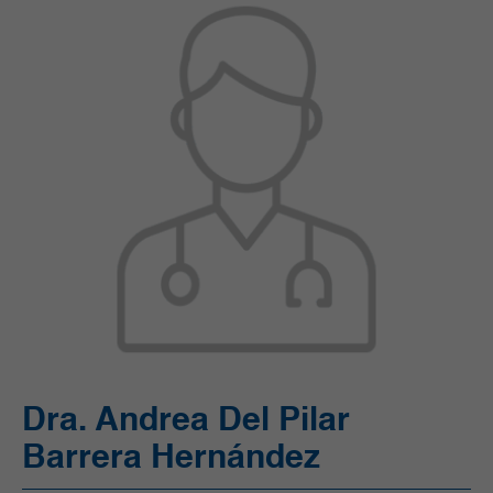
Ortopedia y Traumatología
Pediatría
Radiología e Imágenes Diagnósticas
Servicios Quirúrgicos
Servicios de Apoyo
Trasplantes
Unidad de Cuidado Crítico Especializado
Unidad de Mama y Tumores de Tejidos Blandos
Urgencias
Urología
Vacunación
Dra. Andrea Del Pilar
Barrera Hernández