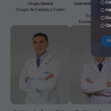
Cóm
Cirugía General
Gastroenterología y E
Cirugía de Cabeza y Cuello
Digestiva
Háb
Ecoendoscop
Cuá
Endoscopia terapé
Opc