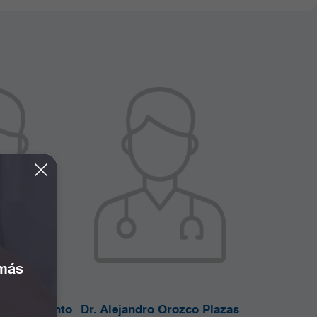
 más
osé Bonivento
Dr. Alejandro Orozco Plazas