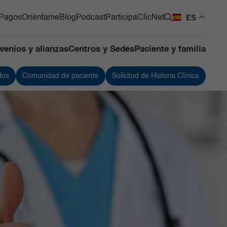
ES
Pagos
Oriéntame
Blog
Podcast
Participa
ClicNet
venios y alianzas
Centros y Sedes
Paciente y familia
dos
Comunidad de paciente
Solicitud de Historia Clínica
os Quirúrgicos
Urología
os de Apoyo
Vacunación
ntes
 de Mama y Tumores de
 Blandos
de Cuidado Crítico
lizado
as