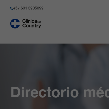
+57 601 3905099
Anestesia y Dolor Agudo
Historia
Hematología 
Progenitore
Chequeo Médico Ejecutivo Premium
Acreditación
Hospitalizaci
Cirugía Bariátrica y Metabólica
Transparencia y acceso a la
información pública
Imágenes Dia
Cirugía de Columna
Información de la entidad
Infectología
Cirugía robótica
Memoria de sostenibilidad
Laboratorio C
Gastroenterología
Reconocimientos y certificacio
Medicina Car
Ginecobstetricia
Solicitudes comité de Historia C
Medicina Int
Directorio mé