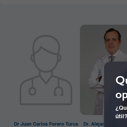
Qu
op
¿Qué
útil
Dr Juan Carlos Forero Turca
Dr. Alejandro Conc