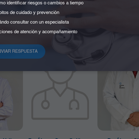
o identificar riesgos o cambios a tiempo
ndoscopia
Fernández Cárdenas
Jimé
Ortopedia y Traumatología
Ginecología y 
itos de cuidado y prevención
ia
Ortopedia y Traumatología
ndo consultar con un especialista
utica
Pediátrica
iones de atención y acompañamiento