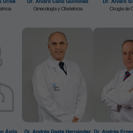
a Uribe
Dr. Álvaro Cano Quiñonez
Dr. Álvaro Si
tricia
Ginecología y Obstetricia
Cirugía de
n Ávila
Dr. Andrés Daste Hernández
Dr. Andrés Erne