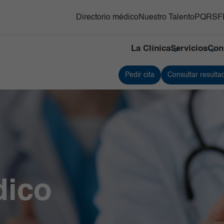
Directorio médico
Nuestro Talento
PQRSF
La Clínica
Servicios
Con
Pedir cita
Consultar resulta
y Trasplante de
Responsabilidad social
Medicina Nuclear e Imágenes
Servici
s Hematopoyéticos
Moleculares
Referenciación
Servici
ón Adultos
Neonatología
Contacto
Traspla
gnósticas del Country
Neurociencias
Nuestras cifras
Unidad
Oncología
Tejidos
línico y Patología
Ortopedia y Traumatología
Unidad 
Especia
nes
diovascular
Pediatría
Urgenci
línica
erna y Clínicas Médicas
Radiología e Imágenes Diagnósticas
dico