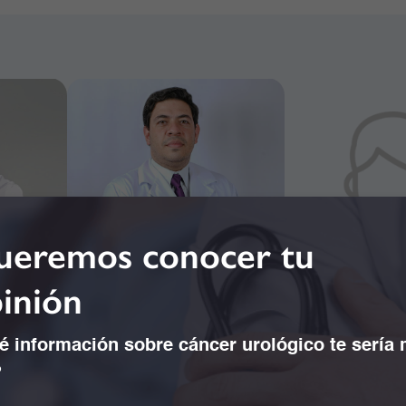
eremos conocer tu
inión
 información sobre cáncer urológico te sería
?
ha Mejía
Dr. Alejandro Jésus
Dr. Alejandro J