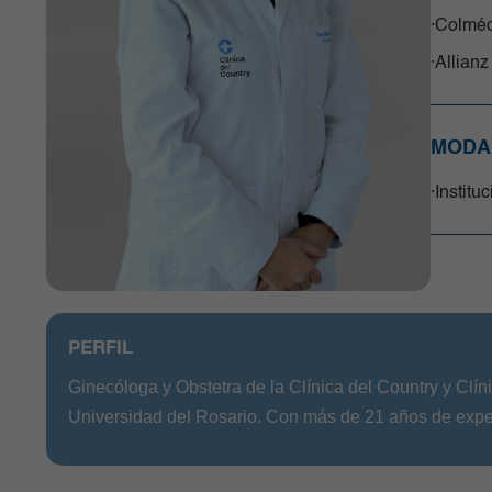
Neurociencias
Colméd
Oncología
Allianz
Ortopedia y Traumatología
Pediatría
Radiología e Imágenes Diagnósticas
MODA
Servicios Quirúrgicos
Servicios de Apoyo
Institu
Trasplantes
Unidad de Cuidado Crítico
Especializado
Unidad de Mama y Tumores de
Tejidos Blandos
PERFIL
Urgencias
Urología
Ginecóloga y Obstetra de la Clínica del Country y Clín
Vacunación
Universidad del Rosario. Con más de 21 años de expe