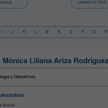
LIMPIAR FILTROS
I
J
K
L
M
N
O
P
Q
R
. Mónica Liliana Ariza Rodrígue
logía y Obstetricia
URADORAS
s Bolívar