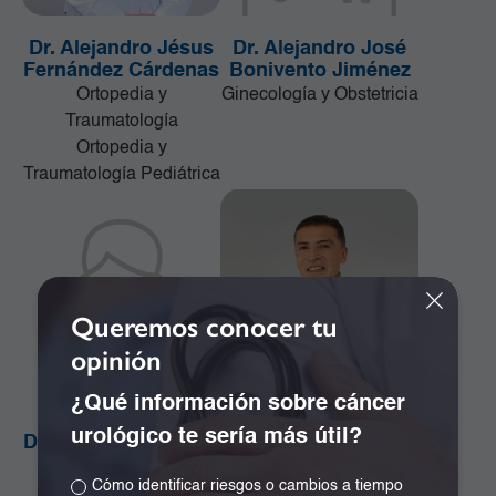
Dr. Alejandro Jésus
Dr. Alejandro José
Fernández Cárdenas
Bonivento Jiménez
Ortopedia y
Ginecología y Obstetricia
Traumatología
Ortopedia y
Traumatología Pediátrica
Queremos conocer tu
opinión
¿Qué información sobre cáncer
urológico te sería más útil?
Dr. Alejandro Orozco
Dr. Alejandro Ramos
Plazas
Girón
Cómo identificar riesgos o cambios a tiempo
Cirugía de la Mama y
Especialista en