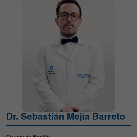
Ortopedia y Traumatología
Pediatría
Radiología e Imágenes Diagnósticas
Servicios Quirúrgicos
Servicios de Apoyo
Trasplantes
Unidad de Cuidado Crítico Especializado
Unidad de Mama y Tumores de Tejidos Blandos
Urgencias
Urología
Vacunación
Dr. Sebastián Mejía Barreto