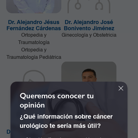
Dr. Alejandro Jésus
Dr. Alejandro José
Fernández Cárdenas
Bonivento Jiménez
Ortopedia y
Ginecología y Obstetricia
Traumatología
Ortopedia y
Traumatología Pediátrica
Queremos conocer tu
opinión
¿Qué información sobre cáncer
urológico te sería más útil?
Dr. Alejandro Orozco
Dr. Alejandro Ramos