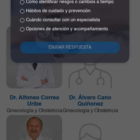
Plazas
Girón
Cómo identificar riesgos o cambios a tiempo
Cirugía de la Mama y
Especialista en
Hábitos de cuidado y prevención
Tumores de Tejidos
Neurocirugía
Cuándo consultar con un especialista
Blandos
Opciones de atención y acompañamiento
Dr. Alfonso Correa
Dr. Álvaro Cano
Uribe
Quiñonez
Ginecología y Obstetricia
Ginecología y Obstetricia