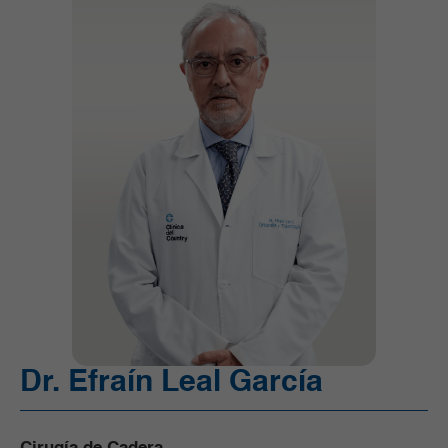
Ortopedia y Traumatología
Pediatría
Radiología e Imágenes Diagnósticas
Servicios Quirúrgicos
Servicios de Apoyo
Trasplantes
Unidad de Cuidado Crítico Especializado
Unidad de Mama y Tumores de Tejidos Blandos
Urgencias
Urología
Vacunación
Dr. Efraín Leal García