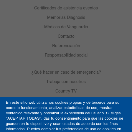
Certificados de asistencia eventos
Memorias Diagnosis
Médicos de Vanguardia
Contacto
Referenciación
Responsabilidad social
¿Qué hacer en caso de emergencia?
Trabaja con nosotros
Country TV
En este sitio web utilizamos cookies propias y de terceros para su
correcto funcionamiento, analizar estadísticas de uso, mostrar
Política de Cookies
contenido relevante y optimizar la experiencia del usuario. Si eliges
"ACEPTAR TODAS", das tu consentimiento para que las cookies se
Términos y condiciones
guarden en tu dispositivo y sean usadas de acuerdo con los fines
informados. Puedes cambiar tus preferencias de uso de cookies en
Derechos de autor