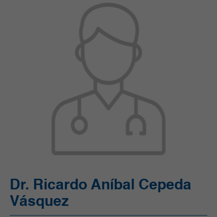
Ortopedia y Traumatología
Pediatría
Radiología e Imágenes Diagnósticas
Servicios Quirúrgicos
Servicios de Apoyo
Trasplantes
Unidad de Cuidado Crítico Especializado
Unidad de Mama y Tumores de Tejidos Blandos
Urgencias
Urología
Vacunación
Dr. Ricardo Aníbal Cepeda
Vásquez