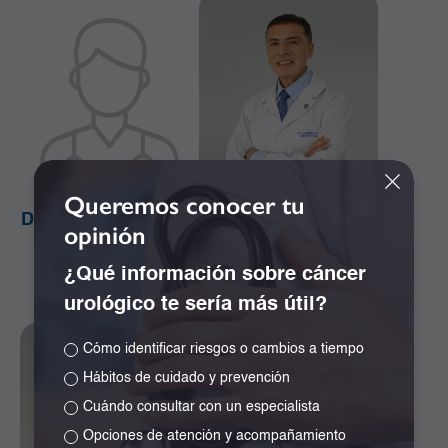
Queremos conocer tu
Dr. Alejandro Orozco
Dr. Alejandro Ramos
opinión
Plazas
Girón
Cirugía de la Mama y
Especialista en
¿Qué información sobre cáncer
Tumores de Tejidos
Neurocirugía
urológico te sería más útil?
Blandos
Cómo identificar riesgos o cambios a tiempo
Hábitos de cuidado y prevención
Cuándo consultar con un especialista
Opciones de atención y acompañamiento