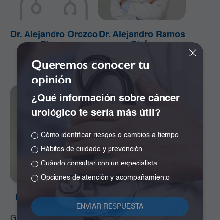
Dr. Alejandro Orozco
Dr. Alejandro Ramos
Plazas
Girón
Cirugía de la Mama y
Especialista en
Queremos conocer tu
Tumores de Tejidos
Neurocirugía
opinión
Blandos
¿Qué información sobre cáncer
urológico te sería más útil?
Cómo identificar riesgos o cambios a tiempo
Hábitos de cuidado y prevención
Cuándo consultar con un especialista
Opciones de atención y acompañamiento
Dr. Alfonso Correa
Dr. Álvaro Cano
Uribe
Quiñonez
Ginecología y Obstetricia
Ginecología y Obstetricia