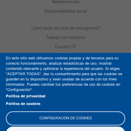
Referenciación
Responsabilidad social
¿Qué hacer en caso de emergencia?
Trabaja con nosotros
Country TV
En este sitio web utilizamos cookies propias y de terceros para su
correcto funcionamiento, analizar estadísticas de uso, mostrar
Política de Cookies
contenido relevante y optimizar la experiencia del usuario. Si eliges
"ACEPTAR TODAS", das tu consentimiento para que las cookies se
Términos y condiciones
guarden en tu dispositivo y sean usadas de acuerdo con los fines
informados. Puedes cambiar tus preferencias de uso de cookies en
Derechos de autor
"Configuración".
Mapa del sitio
Política de privacidad
Política de cookies
CONFIGURACIÓN DE COOKIES