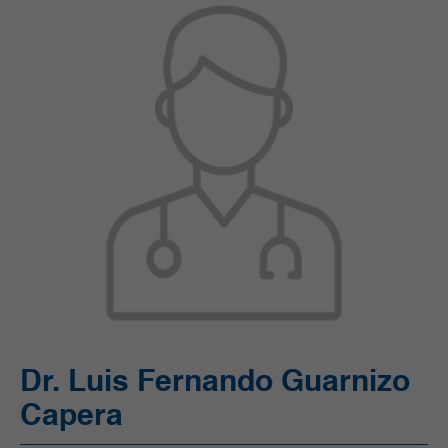
Ortopedia y Traumatología
Pediatría
Radiología e Imágenes Diagnósticas
Servicios Quirúrgicos
Servicios de Apoyo
Trasplantes
Unidad de Cuidado Crítico Especializado
Unidad de Mama y Tumores de Tejidos Blandos
Urgencias
Urología
Vacunación
Dr. Luis Fernando Guarnizo
Capera