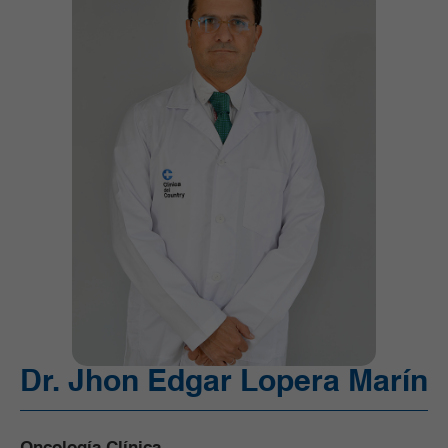
Ortopedia y Traumatología
Pediatría
Radiología e Imágenes Diagnósticas
Servicios Quirúrgicos
Servicios de Apoyo
Trasplantes
Unidad de Cuidado Crítico Especializado
Unidad de Mama y Tumores de Tejidos Blandos
Urgencias
Urología
Vacunación
Dr. Jhon Edgar Lopera Marín