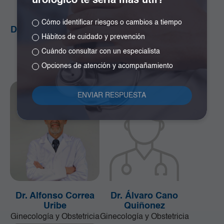
urológico te sería más útil?
Cómo identificar riesgos o cambios a tiempo
Dr. Alejandro Orozco
Dr. Alejandro Ramos
Hábitos de cuidado y prevención
Plazas
Girón
Cirugía de la Mama y
Especialista en
Cuándo consultar con un especialista
Tumores de Tejidos
Neurocirugía
Opciones de atención y acompañamiento
Blandos
Dr. Alfonso Correa
Dr. Álvaro Cano
Uribe
Quiñonez
Ginecología y Obstetricia
Ginecología y Obstetricia