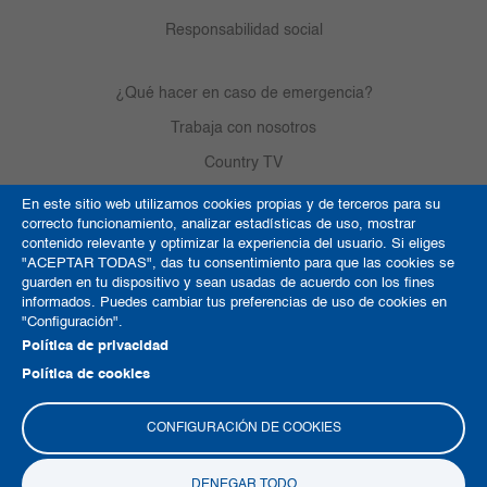
Responsabilidad social
¿Qué hacer en caso de emergencia?
Trabaja con nosotros
Country TV
En este sitio web utilizamos cookies propias y de terceros para su
correcto funcionamiento, analizar estadísticas de uso, mostrar
Política de Cookies
contenido relevante y optimizar la experiencia del usuario. Si eliges
"ACEPTAR TODAS", das tu consentimiento para que las cookies se
Términos y condiciones
guarden en tu dispositivo y sean usadas de acuerdo con los fines
informados. Puedes cambiar tus preferencias de uso de cookies en
Derechos de autor
"Configuración".
Mapa del sitio
Política de privacidad
Política de cookies
CONFIGURACIÓN DE COOKIES
DENEGAR TODO