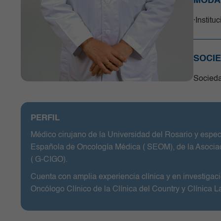
MODA
Radiología e Imágenes Diagnósticas
Institu
Servicios Quirúrgicos
Servicios de Apoyo
Trasplantes
SOCI
Unidad de Cuidado Crítico
Especializado
Socieda
Unidad de Mama y Tumores de
Tejidos Blandos
Urgencias
PERFIL
Urología
Médico cirujano de la Universidad del Rosario y espec
Vacunación
Española de Oncología Médica ( SEOM), de la Asociac
( G-CIGO).
Cuenta con amplia experiencia clínica y en investig
Oncólogo Clínico de la Clínica del Country y Clínica L