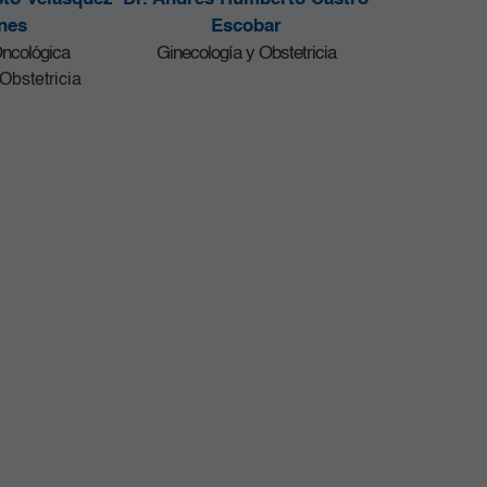
nes
Escobar
Oncológica
Ginecología y Obstetricia
Obstetricia