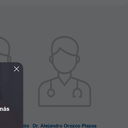
 más
osé Bonivento
Dr. Alejandro Orozco Plazas