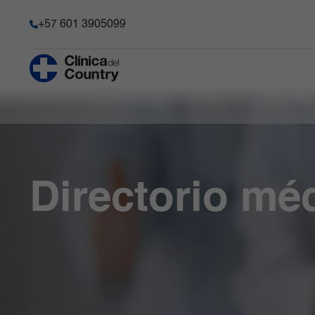
+57 601 3905099
Anestesia y Dolor Agudo
Historia
Hematología 
Progenitore
Chequeo Médico Ejecutivo Premium
Acreditación
Hospitalizaci
Cirugía Bariátrica y Metabólica
Transparencia y acceso a la
información pública
Imágenes Dia
Cirugía de Columna
Directorio mé
Información de la entidad
Infectología
Cirugía robótica
Memoria de sostenibilidad
Laboratorio C
Gastroenterología
Reconocimientos y certificacio
Medicina Car
Ginecobstetricia
Solicitudes comité de Historia C
Medicina Int