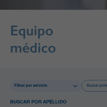
Equipo
médico
Filtrar por servicio
Anestesia y Dolor Agudo
Cirugía Bariátrica y Metabólica
BUSCAR POR APELLIDO
Cirugía de Columna