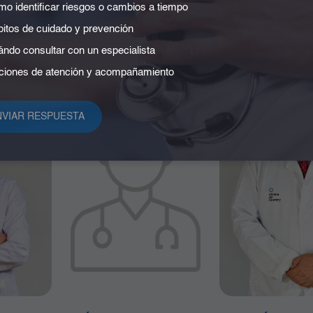
o identificar riesgos o cambios a tiempo
ndoscopia
Fernández Cárdenas
Jimé
itos de cuidado y prevención
Ortopedia y Traumatología
Ginecología y 
ia
Ortopedia y Traumatología
ndo consultar con un especialista
utica
Pediátrica
iones de atención y acompañamiento