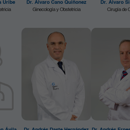
a Uribe
Dr. Álvaro Cano Quiñonez
Dr. Álvaro Si
tricia
Ginecología y Obstetricia
Cirugía de
n Ávila
Dr. Andrés Daste Hernández
Dr. Andrés Erne