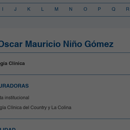
I
J
K
L
M
N
O
P
Q
R
 Oscar Mauricio Niño Gómez
gía Clínica
URADORAS
a institucional
ía Clínica del Country y La Colina