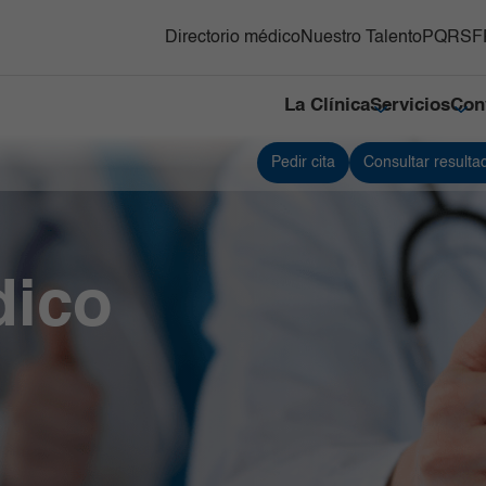
Directorio médico
Nuestro Talento
PQRSF
La Clínica
Servicios
Con
Pedir cita
Consultar resulta
y Trasplante de
Responsabilidad social
Medicina Nuclear e Imágenes
Servici
s Hematopoyéticos
Moleculares
Referenciación
Servici
ón Adultos
Neonatología
Contacto
Traspla
gnósticas del Country
Neurociencias
Nuestras cifras
Unidad
dico
Oncología
Tejidos
línico y Patología
Ortopedia y Traumatología
Unidad 
Especia
nes
diovascular
Pediatría
Urgenci
línica
erna y Clínicas Médicas
Radiología e Imágenes Diagnósticas