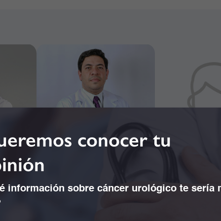
eremos conocer tu
inión
 información sobre cáncer urológico te sería
?
ha Mejía
Dr. Alejandro Jésus
Dr. Alejandro J