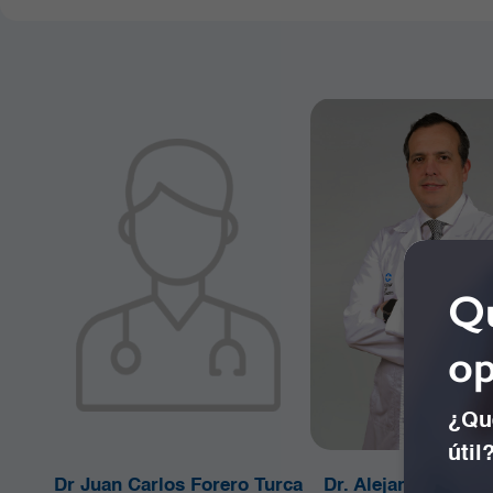
Qu
op
¿Qué
útil
Dr Juan Carlos Forero Turca
Dr. Alejandro Conc