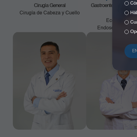
Cóm
Cirugía General
Gastroenterología y E
Háb
Cirugía de Cabeza y Cuello
Digestiva
Ecoendoscop
Cuá
Endoscopia terapé
Opc