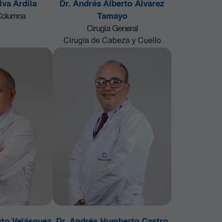
lva Ardila
Dr. Andrés Alberto Álvarez
 Columna
Tamayo
Cirugía General
Cirugía de Cabeza y Cuello
sto Velásquez
Dr. Andrés Humberto Castro