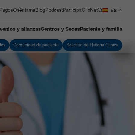
ES
Pagos
Oriéntame
Blog
Podcast
Participa
ClicNet
venios y alianzas
Centros y Sedes
Paciente y familia
dos
Comunidad de paciente
Solicitud de Historia Clínica
os Quirúrgicos
Urología
os de Apoyo
Vacunación
ntes
 de Mama y Tumores de
 Blandos
de Cuidado Crítico
lizado
as