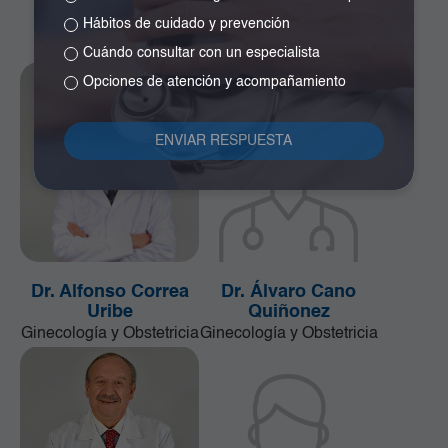
Cirugía de la Mama y
Especialista en
Hábitos de cuidado y prevención
Tumores de Tejidos
Neurocirugía
Blandos
Cuándo consultar con un especialista
Opciones de atención y acompañamiento
Dr. Alfonso Correa
Dr. Álvaro Cano
Uribe
Quiñonez
Ginecología y Obstetricia
Ginecología y Obstetricia