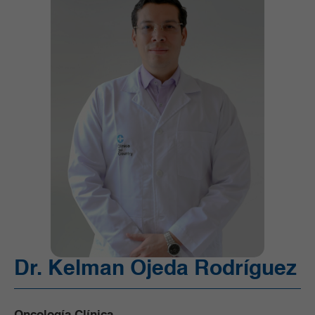
Ortopedia y Traumatología
Pediatría
Radiología e Imágenes Diagnósticas
Servicios Quirúrgicos
Servicios de Apoyo
Trasplantes
Unidad de Cuidado Crítico Especializado
Unidad de Mama y Tumores de Tejidos Blandos
Urgencias
Urología
Vacunación
Dr. Kelman Ojeda Rodríguez