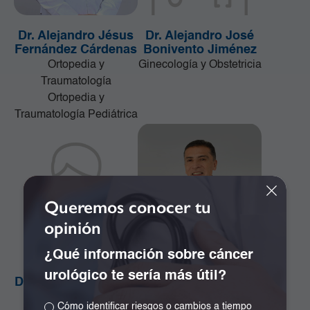
Dr. Alejandro Jésus
Dr. Alejandro José
Fernández Cárdenas
Bonivento Jiménez
Ortopedia y
Ginecología y Obstetricia
Traumatología
Ortopedia y
Traumatología Pediátrica
Queremos conocer tu
opinión
¿Qué información sobre cáncer
urológico te sería más útil?
Dr. Alejandro Orozco
Dr. Alejandro Ramos
Plazas
Girón
Cómo identificar riesgos o cambios a tiempo