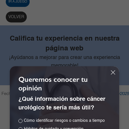
IR A JUEGO
VOLVER
Califica tu experiencia en nuestra
página web
¡Ayúdanos a mejorar para crear una experiencia
memorable!
Queremos conocer tu
opinión
Fecha de publicación:
04/12/2023
Última modificación:
15/04/2025
¿Qué información sobre cáncer
urológico te sería más útil?
Cómo identificar riesgos o cambios a tiempo