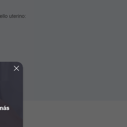
llo uterino:
 más