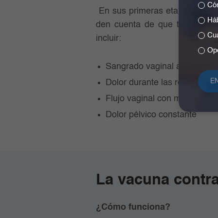
Cóm
En sus primeras etapas, el cá
Háb
den cuenta de que tienen la
Cuá
incluir:
Opc
Sangrado vaginal anormal (d
Dolor durante las relaciones
Flujo vaginal con mal olor o 
Dolor pélvico constante
La vacuna contra
¿Cómo funciona?