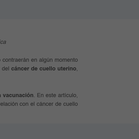
ica
o contraerán en algún momento
e del
cáncer de cuello uterino
,
a vacunación
. En este artículo,
relación con el cáncer de cuello