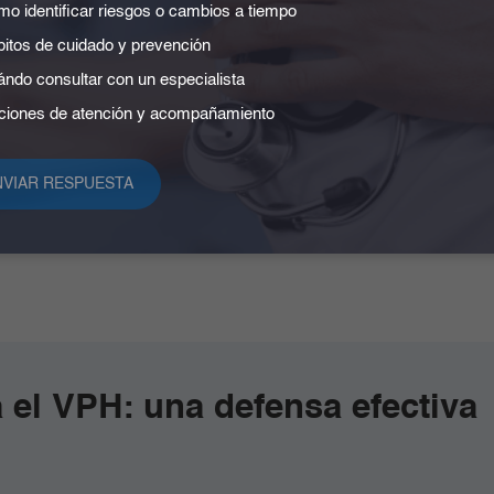
o identificar riesgos o cambios a tiempo
ncer de cuello uterino
no presenta síntomas
, lo que 
itos de cuidado y prevención
 enfermedad hasta que ya está avanzada. Cuando apa
ndo consultar con un especialista
iones de atención y acompañamiento
espués de las relaciones sexuales o entre periodos men
 sexuales
inusual
 el VPH: una defensa efectiva