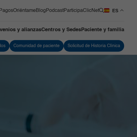
ES
Pagos
Oriéntame
Blog
Podcast
Participa
ClicNet
venios y alianzas
Centros y Sedes
Paciente y familia
dos
Comunidad de paciente
Solicitud de Historia Clínica
os Quirúrgicos
Urología
os de Apoyo
Vacunación
ntes
 de Mama y Tumores de
 Blandos
de Cuidado Crítico
lizado
as