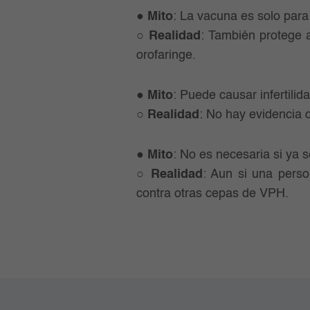
●
Mito
: La vacuna es solo par
○
Realidad
: También protege 
orofaringe.
●
Mito
: Puede causar infertilid
○
Realidad
: No hay evidencia c
●
Mito
: No es necesaria si ya s
○
Realidad
: Aun si una perso
contra otras cepas de VPH.