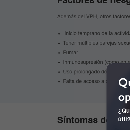
Factores de rie
Además del VPH, otros factores
Inicio temprano de la activi
Tener múltiples parejas sex
Fumar
Inmunosupresión (como en e
Uso prolongado de anticonce
Qu
Falta de acceso a controles 
op
¿Qué
Síntomas del cán
útil