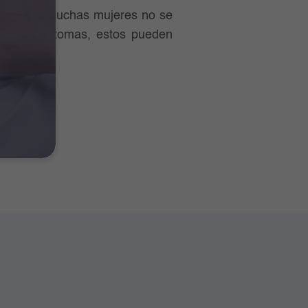
hace que muchas mujeres no se
recen síntomas, estos pueden
struales)