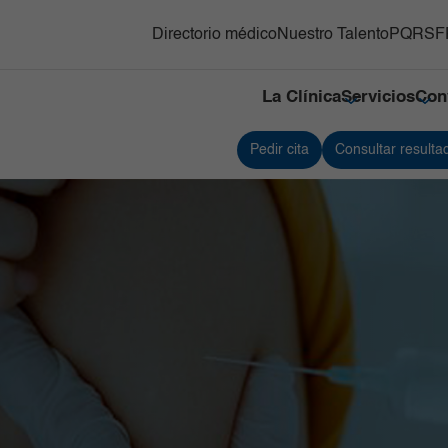
Directorio médico
Nuestro Talento
PQRSF
La Clínica
Servicios
Con
Pedir cita
Consultar resulta
y Trasplante de
Responsabilidad social
Medicina Nuclear e Imágenes
Servici
s Hematopoyéticos
Moleculares
Referenciación
Servici
ón Adultos
Neonatología
Contacto
Traspla
gnósticas del Country
Neurociencias
Nuestras cifras
Unidad
Oncología
Tejidos
línico y Patología
Ortopedia y Traumatología
Unidad 
Especia
nes
diovascular
Pediatría
Urgenci
línica
erna y Clínicas Médicas
Radiología e Imágenes Diagnósticas