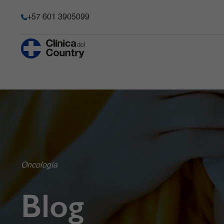
+57 601 3905099
Anestesia y Dolor Agudo
Historia
Hematología 
Progenitore
Chequeo Médico Ejecutivo Premium
Acreditación
Hospitalizaci
Cirugía Bariátrica y Metabólica
Transparencia y acceso a la
información pública
Imágenes Dia
Cirugía de Columna
Información de la entidad
Infectología
Cirugía robótica
Memoria de sostenibilidad
Laboratorio C
Gastroenterología
Reconocimientos y certificacio
Medicina Car
Oncología
Ginecobstetricia
Solicitudes comité de Historia C
Medicina Int
Blog