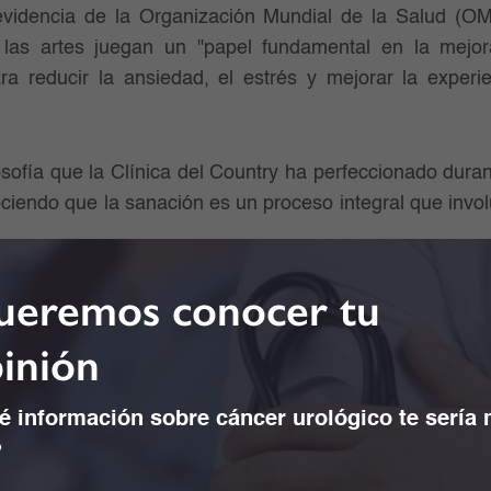
 evidencia de la Organización Mundial de la Salud (O
las artes juegan un "papel fundamental en la mejora
 reducir la ansiedad, el estrés y mejorar la experi
ilosofía que la Clínica del Country ha perfeccionado dur
ociendo que la sanación es un proceso integral que invo
eremos conocer tu
oto Museo Posteridad"
inión
rte de salvar vidas"
busca capturar la esencia de la c
 información sobre cáncer urológico te sería
 "Un diálogo sobre la vida", una pieza en acrílico bajo e
?