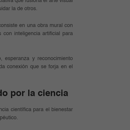
ciativa que fusiona el arte visual
idar la de otros.
consiste en una obra mural con
on inteligencia artificial para
o, esperanza y reconocimiento
nda conexión que se forja en el
do por la ciencia
cia científica para el bienestar
apéutico.