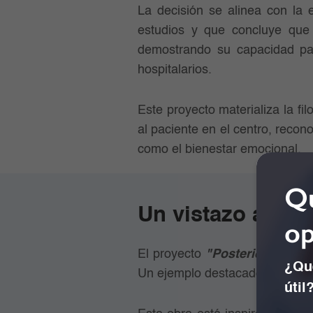
La decisión se alinea con la
estudios y que concluye que 
demostrando su capacidad para
hospitalarios.
Este proyecto materializa la f
al paciente en el centro, recon
como el bienestar emocional.
Qu
Un vistazo al "F
op
El proyecto
"Posteridad: El a
¿Qué
Un ejemplo destacado es la obra
útil