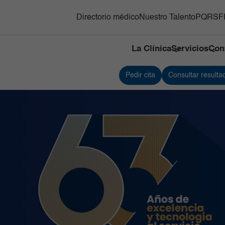
Directorio médico
Nuestro Talento
PQRSF
La Clínica
Servicios
Con
Pedir cita
Consultar resulta
y Trasplante de
Responsabilidad social
Medicina Nuclear e Imágenes
Servici
s Hematopoyéticos
Moleculares
Referenciación
Servici
ón Adultos
Neonatología
Contacto
Traspla
gnósticas del Country
Neurociencias
Nuestras cifras
Unidad
Oncología
Tejidos
línico y Patología
Ortopedia y Traumatología
Unidad 
Especia
nes
diovascular
Pediatría
Urgenci
línica
erna y Clínicas Médicas
Radiología e Imágenes Diagnósticas