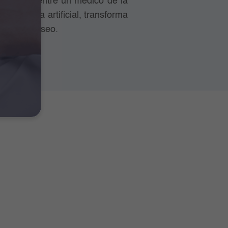
 empática entre un médico de la
teligencia artificial, transforma
 del fotomuseo.