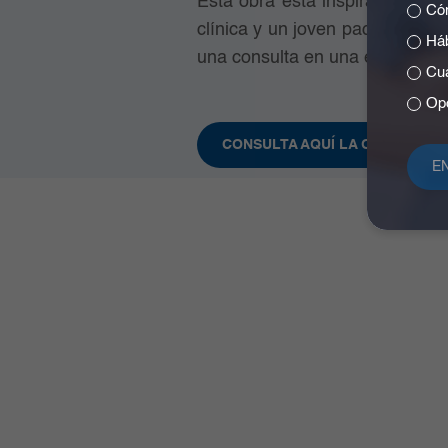
Esta obra está inspirada en un
Cóm
clínica y un joven paciente. La 
Háb
una consulta en una expresión 
Cuá
Opc
CONSULTA AQUÍ LA OBRA