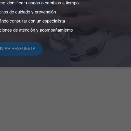
a fotografía real que muestra la interacción cercana y
o identificar riesgos o cambios a tiempo
reinterpretación artística de este momento, lograda con in
itos de cuidado y prevención
visual de confianza y cuidado, encapsulando el espíritu
ndo consultar con un especialista
iones de atención y acompañamiento