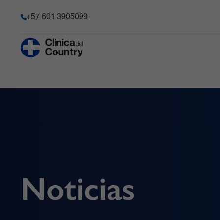
+57 601 3905099
Anestesia y Dolor Agudo
Historia
Hematología 
Progenitore
Chequeo Médico Ejecutivo Premium
Acreditación
Hospitalizaci
Cirugía Bariátrica y Metabólica
Transparencia y acceso a la
información pública
Imágenes Dia
Cirugía de Columna
Información de la entidad
Infectología
Cirugía robótica
Memoria de sostenibilidad
Laboratorio C
Gastroenterología
Reconocimientos y certificacio
Medicina Car
Ginecobstetricia
Solicitudes comité de Historia C
Medicina Int
Noticias