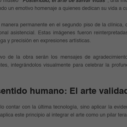
oto museo
“Posteridad, el arte de salvar vidas”
, una ini
endo un emotivo homenaje a quienes dedican su vida a cu
e manera permanente en el segundo piso de la clínica, 
nal asistencial. Estas imágenes fueron reinterpretadas c
a y precisión en expresiones artísticas.
ivo de la obra serán los mensajes de agradecimient
ntes, integrándolos visualmente para celebrar la profu
sentido humano:
El arte valida
o contar con la última tecnología, sino aplicar la eviden
aplica este principio al integrar el arte como un pilar ter