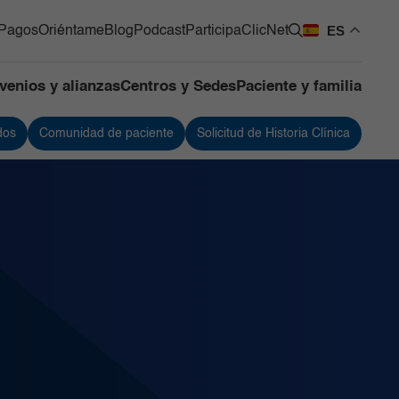
ES
Pagos
Oriéntame
Blog
Podcast
Participa
ClicNet
venios y alianzas
Centros y Sedes
Paciente y familia
dos
Comunidad de paciente
Solicitud de Historia Clínica
os Quirúrgicos
Urología
os de Apoyo
Vacunación
ntes
 de Mama y Tumores de
 Blandos
de Cuidado Crítico
lizado
as