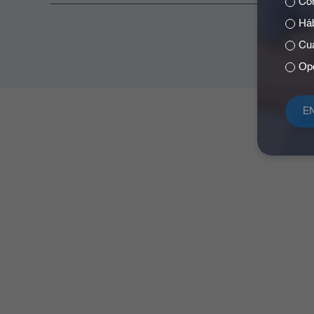
Cóm
Háb
Cuá
Opc