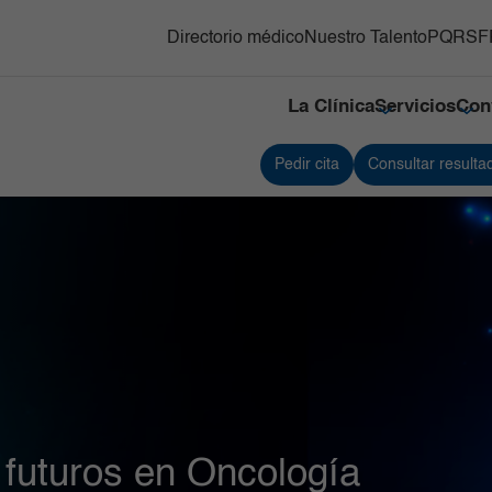
Directorio médico
Nuestro Talento
PQRSF
La Clínica
Servicios
Con
Pedir cita
Consultar resulta
y Trasplante de
Responsabilidad social
Medicina Nuclear e Imágenes
Servici
s Hematopoyéticos
Moleculares
Referenciación
Servici
ón Adultos
Neonatología
Contacto
Traspla
gnósticas del Country
Neurociencias
Nuestras cifras
Unidad
Oncología
Tejidos
línico y Patología
Ortopedia y Traumatología
Unidad 
Especia
nes
diovascular
Pediatría
Urgenci
línica
erna y Clínicas Médicas
Radiología e Imágenes Diagnósticas
 futuros en Oncología