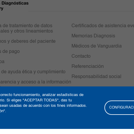
ca de tratamiento de datos
Certificados de asistencia ev
ales y otros lineamientos
Memorias Diagnosis
os y deberes del paciente
Médicos de Vanguardia
s de pago
Contacto
ipa
Referenciación
 de ayuda ética y cumplimiento
Responsabilidad social
arencia y acceso a la información
a
orrecto funcionamiento, analizar estadísticas de
uario. Si eliges "ACEPTAR TODAS", das tu
 sean usadas de acuerdo con los fines informados.
CONFIGURACI
ón".