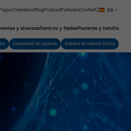
ES
Pagos
Oriéntame
Blog
Podcast
Participa
ClicNet
venios y alianzas
Centros y Sedes
Paciente y familia
dos
Comunidad de paciente
Solicitud de Historia Clínica
os Quirúrgicos
Urología
os de Apoyo
Vacunación
ntes
 de Mama y Tumores de
 Blandos
de Cuidado Crítico
lizado
as