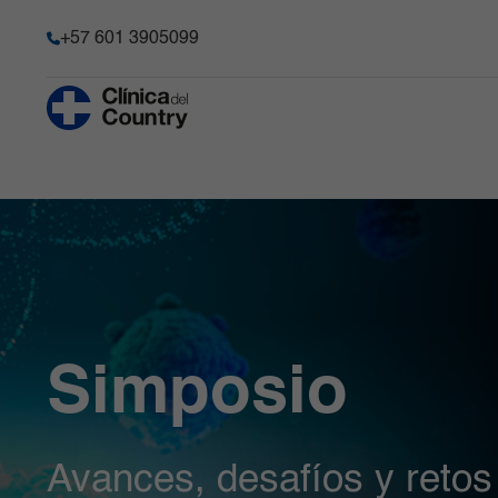
+57 601 3905099
Anestesia y Dolor Agudo
Historia
Hematología 
Progenitore
Chequeo Médico Ejecutivo Premium
Acreditación
Hospitalizaci
Cirugía Bariátrica y Metabólica
Transparencia y acceso a la
información pública
Imágenes Dia
Cirugía de Columna
Información de la entidad
Infectología
Cirugía robótica
Memoria de sostenibilidad
Laboratorio C
Gastroenterología
Reconocimientos y certificacio
Medicina Car
Simposio
Ginecobstetricia
Solicitudes comité de Historia C
Medicina Int
Avances, desafíos y retos