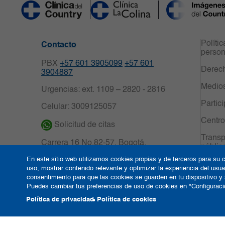
Políti
Contacto
person
PBX
+57 601 3905099
+57 601
Derech
3904887
Medio
Urgencias: ext. 1109 – 2820 - 2816
Partic
Celular: 3009125057
Centro
Solicitud de citas
Transp
Carrera 16 No.82-57. Bogotá,
públic
Colombia.
En este sitio web utilizamos cookies propias y de terceros para su c
uso, mostrar contenido relevante y optimizar la experiencia del us
Notificaciones Judiciales:
consentimiento para que las cookies se guarden en tu dispositivo y
notificacionescdc@clinicadelcountry.c
Puedes cambiar tus preferencias de uso de cookies en "Configuraci
om
Política de privacidad
Política de cookies