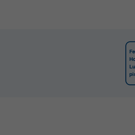
Fe
Ho
Lu
pi