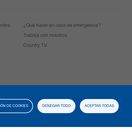
entos
¿Qué hacer en caso de emergencia?
Trabaja con nosotros
Country TV
ÓN DE COOKIES
DENEGAR TODO
ACEPTAR TODAS